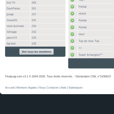
lost-74
265
Parfait
DarkPanta
261
nickel
jonajo
247
Jonas91
241
Parfait
nono-lyonnais
234
Parfait
32magic
232
nice!
pierre74
229
Top de chez Top
big-ben
228
++
Voir tous les membres
Super échangeur^^
Finalyugi.com v3.1 © 2004-2026. Tous droits réservés. - Déclaration CNIL n°1036623
Accueil
|
Mentions légales
|
Nous Contacter
|
Aide
|
Statistiques