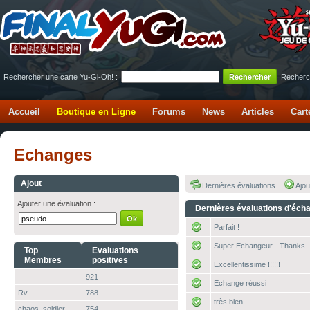
Rechercher une carte Yu-Gi-Oh! :
Recherc
Accueil
Boutique en Ligne
Forums
News
Articles
Cart
Echanges
Ajout
Dernières évaluations
Ajou
Ajouter une évaluation :
Dernières évaluations d'éch
Parfait !
Super Echangeur - Thanks
Top
Evaluations
Membres
positives
Excellentissime !!!!!!
921
Echange réussi
Rv
788
très bien
chaos_soldier
754