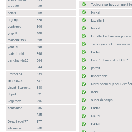
Toujours parfait, comme à l
kaiba08
660
Nickel
bob24
608
argomju
526
Excellent
yoshigold
506
Nickel
yugi88
408
Excellent échangeur je recom
maidenkiss89
398
Très sympa et envoi soigné
yami-al
398
Parfait
Lady-Itachi
366
Pour l'échange des LCKC
tranchantdu25
364
344
parfait
Eternel-az
339
Impeccable
imad06300
337
Merci beaucoup pour cet éch
Liquid_Bazooka
330
nickel
chpitit
321
super échange
vegemax
296
zombiman
285
Parfait
285
Nickel
Deadfireball77
277
Parfait
killerminus
266
Top !