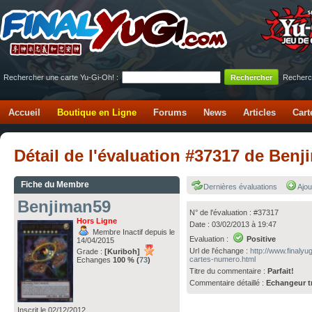
Rechercher une carte Yu-Gi-Oh! :
Recherc
Accueil
Boutique en Ligne
Forums
News
Articles
Cart
Détail de l'évaluation #37317 de Benj
Fiche du Membre
Dernières évaluations
Ajou
Benjiman59
N° de l'évaluation : #37317
Hors Ligne
Date : 03/02/2013 à 19:47
Membre Inactif depuis le
Evaluation :
Positive
14/04/2015
Url de l'échange :
http://www.finaly
Grade :
[Kuriboh]
cartes-numero.html
Echanges
100 % (
73
)
Titre du commentaire :
Parfait!
Commentaire détaillé :
Echangeur t
Inscrit le 02/12/2012