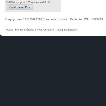
1518
Messages/ 0 Contributions/ 0 Pts
Message Privé
Finalyugi.com v3.1 © 2004-2026. Tous droits réservés. - Déclaration CNIL n°1036623
Accueil
|
Mentions légales
|
Nous Contacter
|
Aide
|
Statistiques