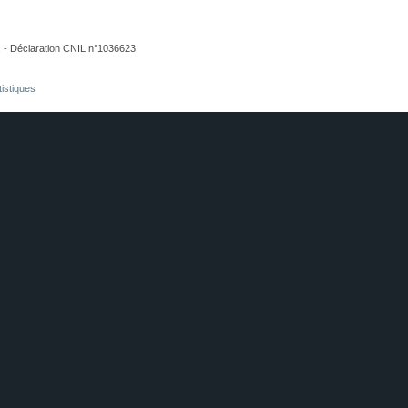
. - Déclaration CNIL n°1036623
tistiques