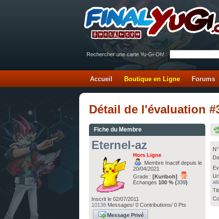
Rechercher une carte Yu-Gi-Oh! :
Accueil
Boutique en Ligne
Forums
Détail de l'évaluation 
Fiche du Membre
Eternel-az
N°
Hors Ligne
Da
Membre Inactif depuis le
Ev
20/04/2021
Ur
Grade :
[Kuriboh]
at
Echanges
100 % (
339
)
Ti
Co
Inscrit le 02/07/2011
10138
Messages/ 0 Contributions/ 0 Pts
Message Privé