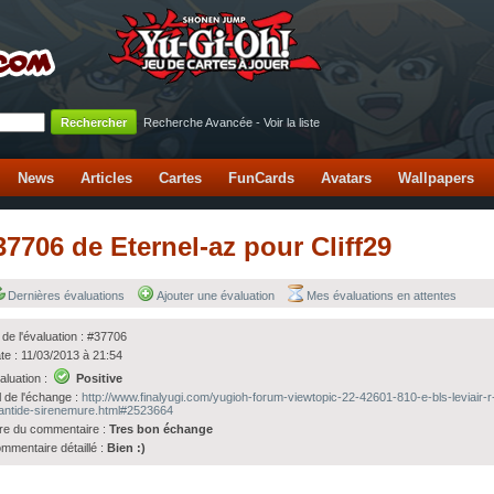
Recherche Avancée
-
Voir la liste
News
Articles
Cartes
FunCards
Avatars
Wallpapers
#37706 de Eternel-az pour Cliff29
Dernières évaluations
Ajouter une évaluation
Mes évaluations en attentes
 de l'évaluation : #37706
te : 11/03/2013 à 21:54
aluation :
Positive
l de l'échange :
http://www.finalyugi.com/yugioh-forum-viewtopic-22-42601-810-e-bls-leviair-r
lantide-sirenemure.html#2523664
tre du commentaire :
Tres bon échange
mmentaire détaillé :
Bien :)