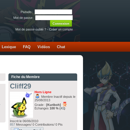
Pseudo :
Mot de passe :
Mot de passe oublié ?
-
Créer un compte
Lexique
FAQ
Vidéos
Chat
Fiche du Membre
Cliff29
Hors Ligne
Membre Inactif depuis le
25/08/2013
-
Grade :
[Kuriboh]
Echanges
100 % (
41
)
Inscrit le 06/06/2010
857
Messages/ 0 Contributions/ 0 Pts