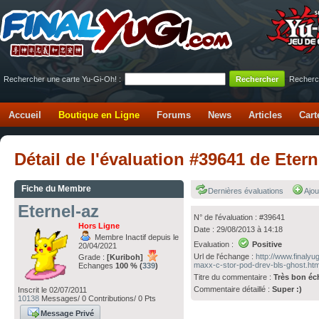
Rechercher une carte Yu-Gi-Oh! :
Recherc
Accueil
Boutique en Ligne
Forums
News
Articles
Cart
Détail de l'évaluation #39641 de Eter
Fiche du Membre
Dernières évaluations
Ajou
Eternel-az
N° de l'évaluation : #39641
Hors Ligne
Date : 29/08/2013 à 14:18
Membre Inactif depuis le
Evaluation :
Positive
20/04/2021
Url de l'échange :
http://www.finaly
Grade :
[Kuriboh]
maxx-c-stor-pod-drev-bls-ghost.ht
Echanges
100 % (
339
)
Titre du commentaire :
Très bon é
Commentaire détaillé :
Super :)
Inscrit le 02/07/2011
10138
Messages/ 0 Contributions/ 0 Pts
Message Privé