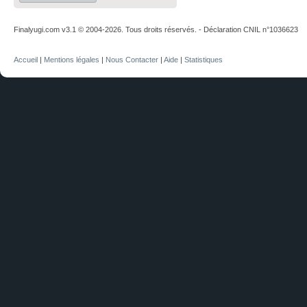
Finalyugi.com v3.1 © 2004-2026. Tous droits réservés. - Déclaration CNIL n°1036623
Accueil
|
Mentions légales
|
Nous Contacter
|
Aide
|
Statistiques