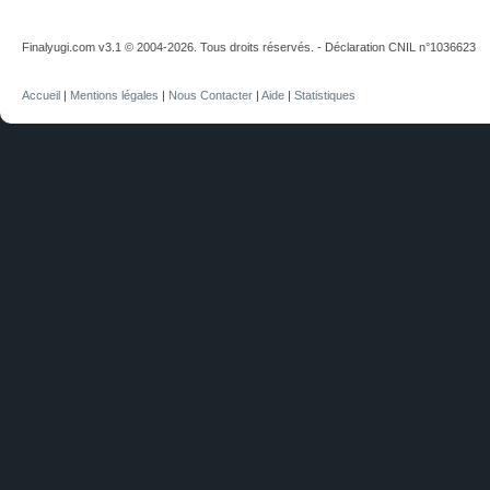
Finalyugi.com v3.1 © 2004-2026. Tous droits réservés. - Déclaration CNIL n°1036623
Accueil
|
Mentions légales
|
Nous Contacter
|
Aide
|
Statistiques