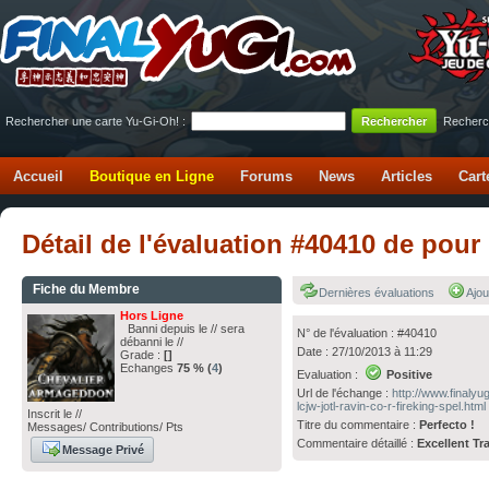
Rechercher une carte Yu-Gi-Oh! :
Recherc
Accueil
Boutique en Ligne
Forums
News
Articles
Cart
Détail de l'évaluation #40410 de pour
Fiche du Membre
Dernières évaluations
Ajou
Hors Ligne
Banni depuis le // sera
N° de l'évaluation : #40410
débanni le //
Date : 27/10/2013 à 11:29
Grade :
[]
Echanges
75 % (
4
)
Evaluation :
Positive
Url de l'échange :
http://www.finaly
lcjw-jotl-ravin-co-r-fireking-spel.html
Inscrit le //
Titre du commentaire :
Perfecto !
Messages/ Contributions/ Pts
Commentaire détaillé :
Excellent Tr
Message Privé