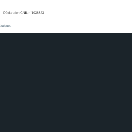
. - Déclaration CNIL n°1036623
tistiques