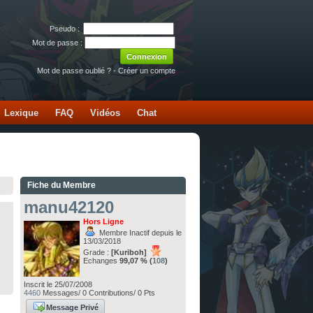
Pseudo :
Mot de passe :
Mot de passe oublié ?
-
Créer un compte
Lexique
FAQ
Vidéos
Chat
Fiche du Membre
manu42120
Hors Ligne
Membre Inactif depuis le
13/03/2018
Grade :
[Kuriboh]
Echanges
99,07 % (
108
)
Inscrit le 25/07/2008
4460
Messages/ 0 Contributions/ 0 Pts
Message Privé