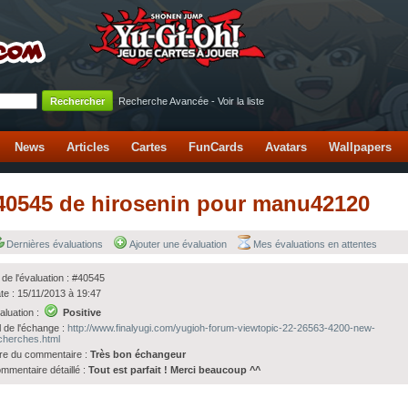
Recherche Avancée
-
Voir la liste
News
Articles
Cartes
FunCards
Avatars
Wallpapers
 #40545 de hirosenin pour manu42120
Dernières évaluations
Ajouter une évaluation
Mes évaluations en attentes
 de l'évaluation : #40545
te : 15/11/2013 à 19:47
aluation :
Positive
l de l'échange :
http://www.finalyugi.com/yugioh-forum-viewtopic-22-26563-4200-new-
cherches.html
tre du commentaire :
Très bon échangeur
mmentaire détaillé :
Tout est parfait ! Merci beaucoup ^^