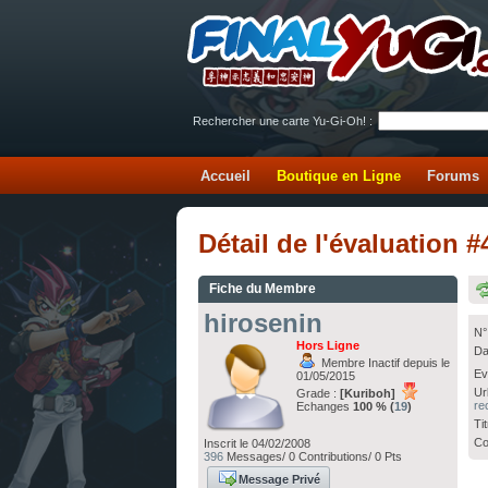
Rechercher une carte Yu-Gi-Oh! :
Accueil
Boutique en Ligne
Forums
Détail de l'évaluation
Fiche du Membre
hirosenin
N°
Hors Ligne
Da
Membre Inactif depuis le
Ev
01/05/2015
Ur
Grade :
[Kuriboh]
re
Echanges
100 % (
19
)
Ti
Co
Inscrit le 04/02/2008
396
Messages/ 0 Contributions/ 0 Pts
Message Privé