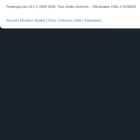
Finalyugi.com v3.1 © 2004-2026. Tous droits réservés. - Déclaration CNIL n°1036623
Accueil
|
Mentions légales
|
Nous Contacter
|
Aide
|
Statistiques