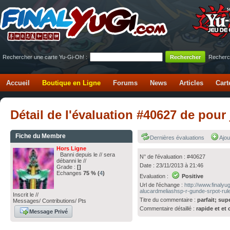
Rechercher une carte Yu-Gi-Oh! :
Recherc
Accueil
Boutique en Ligne
Forums
News
Articles
Cart
Détail de l'évaluation #40627 de pour 
Fiche du Membre
Dernières évaluations
Ajou
Hors Ligne
Banni depuis le // sera
N° de l'évaluation : #40627
débanni le //
Date : 23/11/2013 à 21:46
Grade :
[]
Echanges
75 % (
4
)
Evaluation :
Positive
Url de l'échange :
http://www.finaly
alucardmeliashsp-r-gunde-srpot-rule
Inscrit le //
Titre du commentaire :
parfait; sup
Messages/ Contributions/ Pts
Commentaire détaillé :
rapide et et 
Message Privé