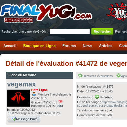
Rechercher une carte Yu-Gi-Oh! :
Recherc
Accueil
Boutique en Ligne
Forums
News
Articles
Cart
Détail de l'évaluation #41472 de veg
Fiche du Membre
Dernières évaluations
Ajou
vegemax
N° de l'évaluation : #41472
Hors Ligne
Date : 12/02/2014 à 20:45
Membre Inactif depuis le
Evaluation :
Positive
23/06/2018
Url de l'échange :
http://www.finaly
Grade :
[FY King]
strcendrespretresse-dnagaiaultis.ht
Echanges
100 % (
296
)
Inscrit le 03/06/2013
Titre du commentaire :
ok
7620
Messages/ 0 Contributions/ 0 Pts
Commentaire détaillé :
ok
Message Privé