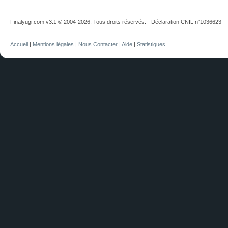
Finalyugi.com v3.1 © 2004-2026. Tous droits réservés. - Déclaration CNIL n°1036623
Accueil
|
Mentions légales
|
Nous Contacter
|
Aide
|
Statistiques