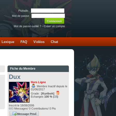
Pseudo :
Mot de passe :
Mot de passe oublié ?
-
Créer un compte
Lexique
FAQ
Vidéos
Chat
Fiche du Membre
Dux
Hors Ligne
Membre Inactif depuis le
01/06/2017
Grade :
[Kuriboh]
Echanges
100 % (
15
)
Inscrit le 18/08/2006
683
Messages/ 0 Contributions/ 0 Pts
Message Privé