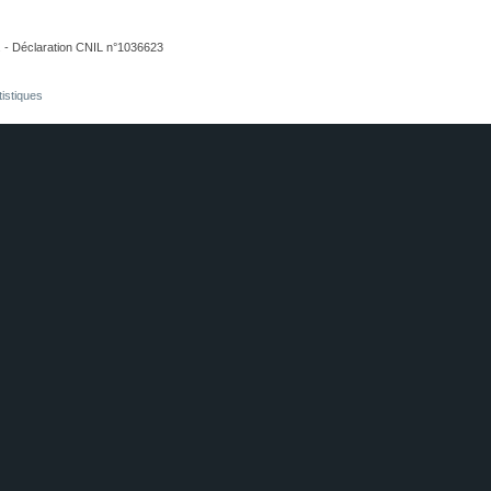
. - Déclaration CNIL n°1036623
tistiques