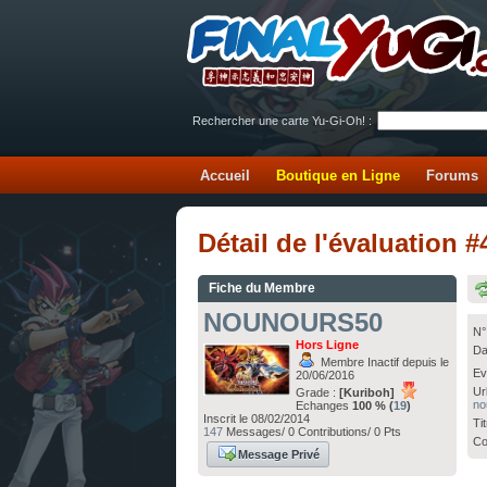
Rechercher une carte Yu-Gi-Oh! :
Accueil
Boutique en Ligne
Forums
Détail de l'évaluatio
Fiche du Membre
NOUNOURS50
N°
Hors Ligne
Da
Membre Inactif depuis le
Ev
20/06/2016
Ur
Grade :
[Kuriboh]
no
Echanges
100 % (
19
)
Inscrit le 08/02/2014
Ti
147
Messages/ 0 Contributions/ 0 Pts
Co
Message Privé