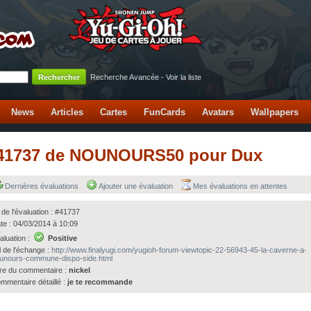
Recherche Avancée
-
Voir la liste
News
Articles
Cartes
FunCards
Avatars
Wallpapers
n #41737 de NOUNOURS50 pour Dux
Dernières évaluations
Ajouter une évaluation
Mes évaluations en attentes
 de l'évaluation : #41737
te : 04/03/2014 à 10:09
aluation :
Positive
l de l'échange :
http://www.finalyugi.com/yugioh-forum-viewtopic-22-56943-45-la-caverne-a-
unours-commune-dispo-side.html
tre du commentaire :
nickel
mmentaire détaillé :
je te recommande