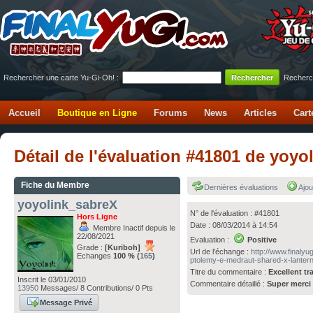
Rechercher une carte Yu-Gi-Oh! :
Recherc
Accueil
Boutique en Ligne
Forums
News
Articles
Cart
Détail de l'évaluation #41801 de yoy
Fiche du Membre
Dernières évaluations
Ajou
yoyolink_sabreX
N° de l'évaluation : #41801
Hors Ligne
Date : 08/03/2014 à 14:54
Membre Inactif depuis le
22/08/2021
Evaluation :
Positive
Grade :
[Kuriboh]
Url de l'échange :
http://www.finaly
Echanges
100 % (
165
)
ptolemy-e-medraut-shared-x-lantern
Titre du commentaire :
Excellent t
Inscrit le 03/01/2010
Commentaire détaillé :
Super merci
13950
Messages/ 8 Contributions/ 0 Pts
Message Privé