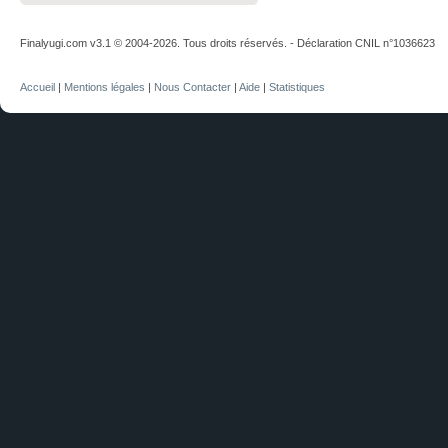
Finalyugi.com v3.1 © 2004-2026. Tous droits réservés. - Déclaration CNIL n°1036623
Accueil
|
Mentions légales
|
Nous Contacter
|
Aide
|
Statistiques