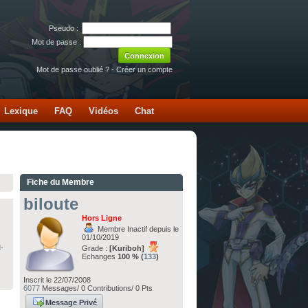
Pseudo :
Mot de passe :
Mot de passe oublié ?
-
Créer un compte
Lexique
FAQ
Vidéos
Chat
Fiche du Membre
biloute
Hors Ligne
Membre Inactif depuis le
01/10/2019
-
Grade :
[Kuriboh]
Echanges
100 % (
133
)
Inscrit le 22/07/2008
6077
Messages/ 0 Contributions/ 0 Pts
Message Privé