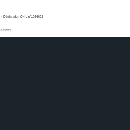
. - Déclaration CNIL n°1036623
tistiques