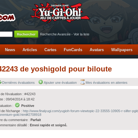
Recherche Avancée
-
Voir la liste
News
Articles
Cartes
FunCards
Avatars
Wallpapers
#42243 de yoshigold pour biloute
Dernières évaluations
Ajouter une évaluation
Mes évaluations en attentes
 de l'évaluation : #42243
te : 09/04/2014 à 18:42
aluation :
Positive
l de l'échange :
http://www.finalyugi.com/yugioh-forum-viewtopic-22-33555-10905-r-slifer-pgld
premium-gold.html#2708918
tre du commentaire :
Parfait
mmentaire détaillé :
Envoi rapide et soigné.