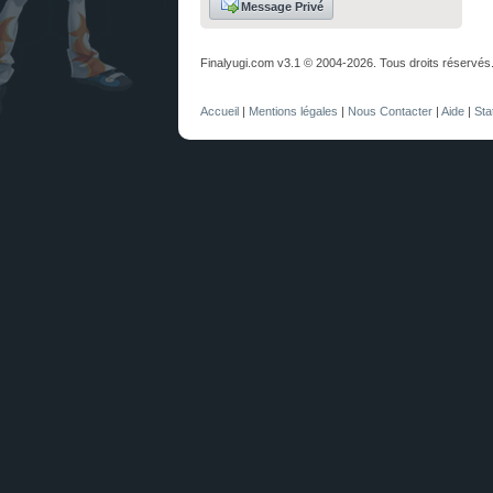
Message Privé
Finalyugi.com v3.1 © 2004-2026. Tous droits réservés
Accueil
|
Mentions légales
|
Nous Contacter
|
Aide
|
Sta