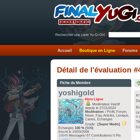
Rechercher une carte Yu-Gi-Oh! :
Accueil
Boutique en Ligne
Forums
Détail de l'évaluation 
Fiche du Membre
yoshigold
N°
Hors Ligne
Da
Modérateur Inactif
Ev
depuis le 27/11/2024
Modération :
Profil, Forum,
Ur
News, Faq, Articles, Lexique,
e-
Cartes, Echanges
Ti
Grade :
[Super Modo]
Co
Echanges
100 % (
506
)
Inscrit le 10/03/2009
16848
Messages/ 67 Contributions/ 0 Pts