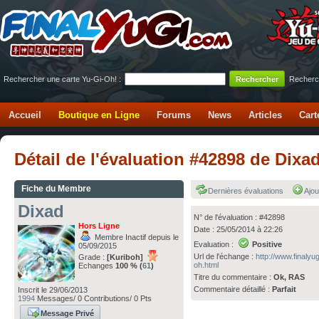
Rechercher une carte Yu-Gi-Oh! :
Recherc
Accueil
Boutique en Ligne
Forums
News
Articles
Cart
Détail de l'évaluation #42898 de Dixa
Fiche du Membre
Dernières évaluations
Ajou
Dixad
N° de l'évaluation : #42898
Hors Ligne
Date : 25/05/2014 à 22:26
Membre Inactif depuis le
Evaluation :
Positive
05/09/2015
Url de l'échange :
http://www.finaly
Grade :
[Kuriboh]
oh.html
Echanges
100 % (
61
)
Titre du commentaire :
Ok, RAS
Commentaire détaillé :
Parfait
Inscrit le 29/06/2013
1994
Messages/ 0 Contributions/ 0 Pts
Message Privé