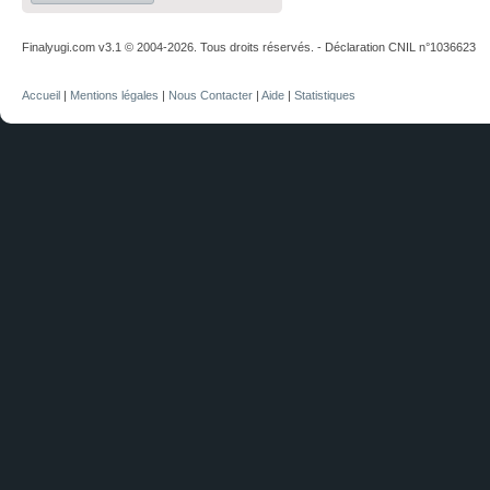
Finalyugi.com v3.1 © 2004-2026. Tous droits réservés. - Déclaration CNIL n°1036623
Accueil
|
Mentions légales
|
Nous Contacter
|
Aide
|
Statistiques