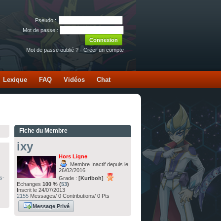
Pseudo :
Mot de passe :
Mot de passe oublié ?
-
Créer un compte
Lexique
FAQ
Vidéos
Chat
Fiche du Membre
ixy
Hors Ligne
Membre Inactif depuis le
26/02/2016
s-
Grade :
[Kuriboh]
Echanges
100 % (
53
)
Inscrit le 24/07/2013
2155
Messages/ 0 Contributions/ 0 Pts
Message Privé