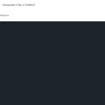
. - Déclaration CNIL n°1036623
tistiques