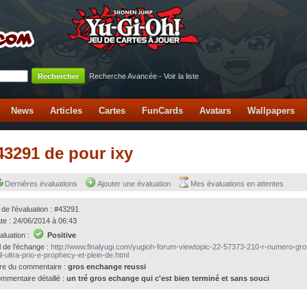
Recherche Avancée
-
Voir la liste
News
Articles
Cartes
FunCards
Avatars
Wallpapers
#43291 de pour ixy
Dernières évaluations
Ajouter une évaluation
Mes évaluations en attentes
 de l'évaluation : #43291
te : 24/06/2014 à 06:43
aluation :
Positive
l de l'échange :
http://www.finalyugi.com/yugioh-forum-viewtopic-22-57373-210-r-numero-gro
il-ultra-prio-e-prophecy-et-plein-de.html
tre du commentaire :
gros enchange reussi
mmentaire détaillé :
un tré gros echange qui c'est bien terminé et sans souci