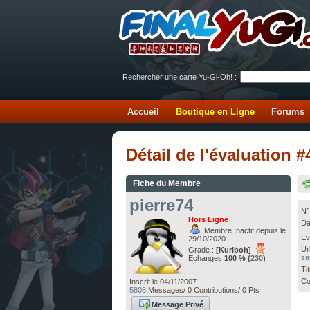
Rechercher une carte Yu-Gi-Oh! :
Accueil
Boutique en Ligne
Forums
Détail de l'évaluation
Fiche du Membre
pierre74
N°
Hors Ligne
Da
Membre Inactif depuis le
Ev
29/10/2020
Ur
Grade :
[Kuriboh]
sa
Echanges
100 % (
230
)
Ti
Co
Inscrit le 04/11/2007
5808
Messages/ 0 Contributions/ 0 Pts
Message Privé