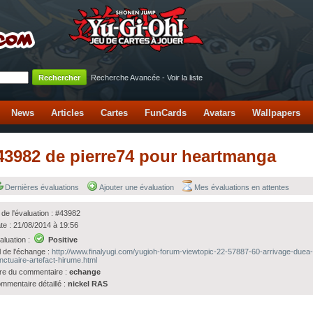
Recherche Avancée
-
Voir la liste
News
Articles
Cartes
FunCards
Avatars
Wallpapers
 #43982 de pierre74 pour heartmanga
Dernières évaluations
Ajouter une évaluation
Mes évaluations en attentes
 de l'évaluation : #43982
te : 21/08/2014 à 19:56
aluation :
Positive
l de l'échange :
http://www.finalyugi.com/yugioh-forum-viewtopic-22-57887-60-arrivage-duea-
nctuaire-artefact-hirume.html
tre du commentaire :
echange
mmentaire détaillé :
nickel RAS