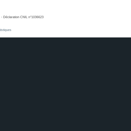
. - Déclaration CNIL n°1036623
tistiques