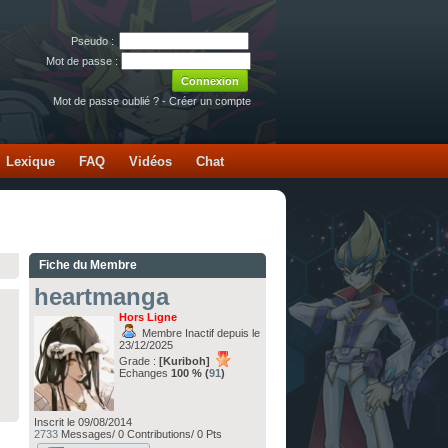
Pseudo :
Mot de passe :
Mot de passe oublié ?
-
Créer un compte
Lexique
FAQ
Vidéos
Chat
Fiche du Membre
heartmanga
Hors Ligne
Membre Inactif depuis le
23/12/2025
Grade :
[Kuriboh]
Echanges
100 % (
91
)
Inscrit le 09/08/2014
2733
Messages/ 0 Contributions/ 0 Pts