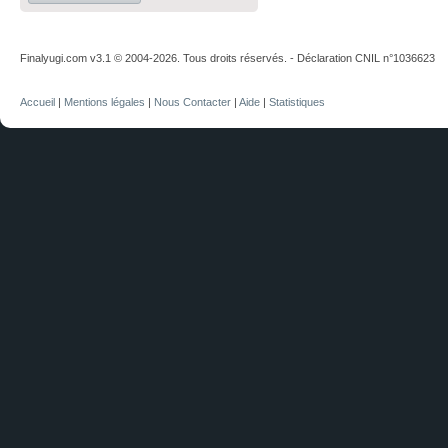
Finalyugi.com v3.1 © 2004-2026. Tous droits réservés. - Déclaration CNIL n°1036623
Accueil
|
Mentions légales
|
Nous Contacter
|
Aide
|
Statistiques