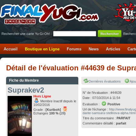
Rechercher une carte Yu-Gi-Oh! :
Recherc
Accueil
Boutique en Ligne
Forums
News
Articles
Cart
Détail de l'évaluation #44639 de Sup
Fiche du Membre
Dernières évaluations
Ajou
Suprakev2
N° de l'évaluation : #44639
Hors Ligne
Date : 07/10/2014 à 11:54
Membre Inactif depuis le
Evaluation :
Positive
10/02/2016
Url de l'échange :
http://www.finaly
Grade :
[Kuriboh]
dante-samsara-stellnova-alpha.html
Echanges
100 % (
28
)
Titre du commentaire :
PARFAIT
Commentaire détaillé :
parfait