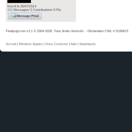
Inscrit le 26/07/2014
433
Messages/ 0 Contributions/ 0 Pts
Message Privé
Finalyugi.com v3.1 © 2004-2026. Tous droits réservés. - Déclaration CNIL n°1036623
Accueil
|
Mentions légales
|
Nous Contacter
|
Aide
|
Statistiques