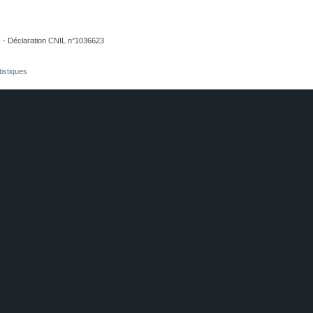
. - Déclaration CNIL n°1036623
tistiques