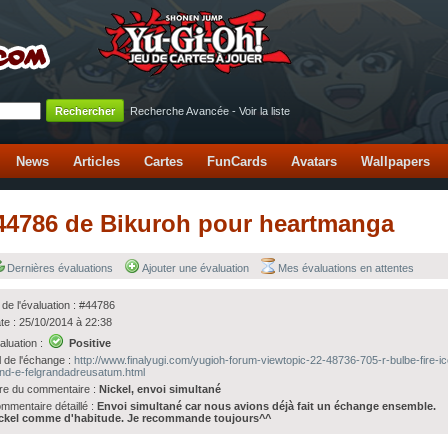
Recherche Avancée
-
Voir la liste
News
Articles
Cartes
FunCards
Avatars
Wallpapers
 #44786 de Bikuroh pour heartmanga
Dernières évaluations
Ajouter une évaluation
Mes évaluations en attentes
 de l'évaluation : #44786
te : 25/10/2014 à 22:38
aluation :
Positive
l de l'échange :
http://www.finalyugi.com/yugioh-forum-viewtopic-22-48736-705-r-bulbe-fire-ic
nd-e-felgrandadreusatum.html
tre du commentaire :
Nickel, envoi simultané
mmentaire détaillé :
Envoi simultané car nous avions déjà fait un échange ensemble.
ckel comme d'habitude. Je recommande toujours^^