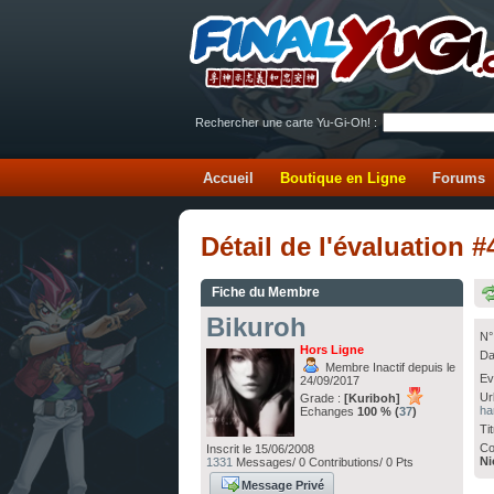
Rechercher une carte Yu-Gi-Oh! :
Accueil
Boutique en Ligne
Forums
Détail de l'évaluation
Fiche du Membre
Bikuroh
N°
Hors Ligne
Da
Membre Inactif depuis le
Ev
24/09/2017
Ur
Grade :
[Kuriboh]
ha
Echanges
100 % (
37
)
Ti
Co
Inscrit le 15/06/2008
Ni
1331
Messages/ 0 Contributions/ 0 Pts
Message Privé