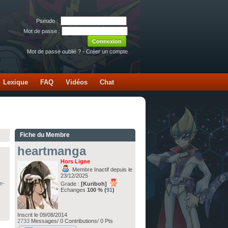
Pseudo :
Mot de passe :
Mot de passe oublié ?
-
Créer un compte
Lexique
FAQ
Vidéos
Chat
Fiche du Membre
heartmanga
Hors Ligne
Membre Inactif depuis le
23/12/2025
e-
Grade :
[Kuriboh]
Echanges
100 % (
91
)
Inscrit le 09/08/2014
2733
Messages/ 0 Contributions/ 0 Pts