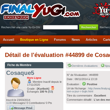
Rechercher une carte Yu-Gi-Oh! :
Recherc
Accueil
Boutique en Ligne
Forums
News
Articles
Cart
Détail de l'évaluation #44899 de Cos
Fiche du Membre
Dernières évaluations
Ajou
Cosaque5
N° de l'évaluation : #44899
Hors Ligne
Date : 08/11/2014 à 13:19
Membre Inactif depuis le
Evaluation :
Positive
17/11/2020
Url de l'échange :
http://www.finaly
Grade :
[Kuriboh]
non-a-jour-r-bujin.html
Echanges
100 % (
53
)
Titre du commentaire :
Excellent
Commentaire détaillé :
L'un des me
Inscrit le 23/03/2014
1138
Messages/ 0 Contributions/ 0 Pts
Message Privé