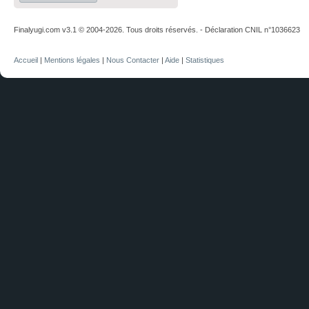
Finalyugi.com v3.1 © 2004-2026. Tous droits réservés. - Déclaration CNIL n°1036623
Accueil
|
Mentions légales
|
Nous Contacter
|
Aide
|
Statistiques