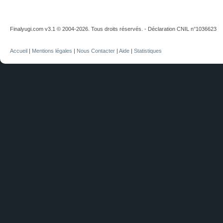
Finalyugi.com v3.1 © 2004-2026. Tous droits réservés. - Déclaration CNIL n°1036623
Accueil
|
Mentions légales
|
Nous Contacter
|
Aide
|
Statistiques