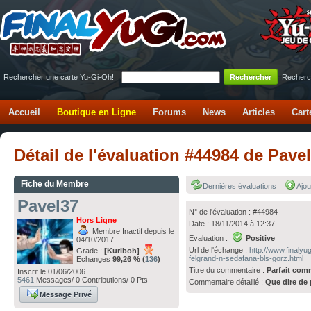
Rechercher une carte Yu-Gi-Oh! :
Recherc
Accueil
Boutique en Ligne
Forums
News
Articles
Cart
Détail de l'évaluation #44984 de Pav
Fiche du Membre
Dernières évaluations
Ajou
Pavel37
N° de l'évaluation : #44984
Hors Ligne
Date : 18/11/2014 à 12:37
Membre Inactif depuis le
Evaluation :
Positive
04/10/2017
Url de l'échange :
http://www.finaly
Grade :
[Kuriboh]
felgrand-n-sedafana-bls-gorz.html
Echanges
99,26 % (
136
)
Titre du commentaire :
Parfait com
Inscrit le 01/06/2006
5461
Messages/ 0 Contributions/ 0 Pts
Commentaire détaillé :
Que dire de 
Message Privé