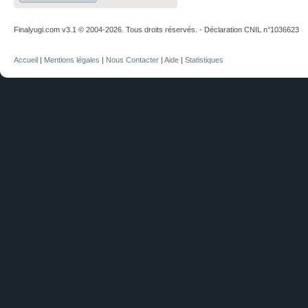
Finalyugi.com v3.1 © 2004-2026. Tous droits réservés. - Déclaration CNIL n°1036623
Accueil
|
Mentions légales
|
Nous Contacter
|
Aide
|
Statistiques