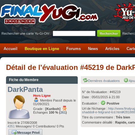
Rechercher une carte Yu-Gi-Oh! :
Recherc
Accueil
Boutique en Ligne
Forums
News
Articles
Cart
Détail de l'évaluation #45219 de Dar
Fiche du Membre
Dernières évaluations
Ajou
DarkPanta
N° de l'évaluation : #45219
Hors Ligne
Date : 05/01/2015 à 21:00
Membre Passif depuis le
Evaluation :
Positive
01/09/2021
Url de l'échange :
http://www.finaly
Grade :
[Kuriboh]
shaddoll-e-felgrand-lcd.html#28188
Echanges
100 % (
261
)
Titre du commentaire :
Très bien
Commentaire détaillé :
Rapide, cart
Inscrit le 27/08/2008
4351
Messages/ 0 Contributions/ 0 Pts
Message Privé