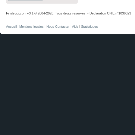
Finalyugi.com v3.1 © 2004-2026. Tous droits réservés. - Déclaration CNIL n°1036623
Accueil
|
Mentions légales
|
Nous Contacter
|
Aide
|
Statistiques