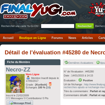
Rechercher une carte Yu-Gi-Oh! :
Recherc
Accueil
Boutique en Ligne
Forums
News
Articles
Cart
Détail de l'évaluation #45280 de Nec
Fiche du Membre
Dernières évaluations
Ajou
Necro-ZZ
N° de l'évaluation : #45280
Hors Ligne
Date : 14/01/2015 à 14:15
Membre Inactif depuis le
Evaluation :
Positive
17/05/2017
Url de l'échange :
http://www.finaly
Grade :
[Kuriboh]
recherches-ajouts-a-l-echange-ma-li
Echanges
100 % (
10
)
Titre du commentaire :
Parfait et ra
Commentaire détaillé :
Parfait et ra
Inscrit le 21/02/2009
372
Messages/ 0 Contributions/ 0 Pts
Message Privé