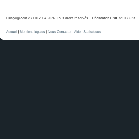
Finalyugi.com v3.1 © 2004-2026. Tous droits réservés. - Déclaration CNIL n°1036623
Accueil
|
Mentions légales
|
Nous Contacter
|
Aide
|
Statistiques