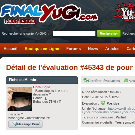
Rechercher une carte Yu-Gi-Oh! :
Recherc
Accueil
Boutique en Ligne
Forums
News
Articles
Cart
Détail de l'évaluation #45343 de pou
Fiche du Membre
Dernières évaluations
Ajou
Hors Ligne
Banni depuis le // sera
N° de l'évaluation : #45343
débanni le //
Date : 26/01/2015 à 10:51
Grade :
[]
Echanges
75 % (
4
)
Evaluation :
Positive
Url de l'échange :
http://www.finaly
cyber-dragon-drei-noyau-cyber-dra
Inscrit le //
Titre du commentaire :
Parfait
Messages/ Contributions/ Pts
Commentaire détaillé :
Très sympat
Message Privé