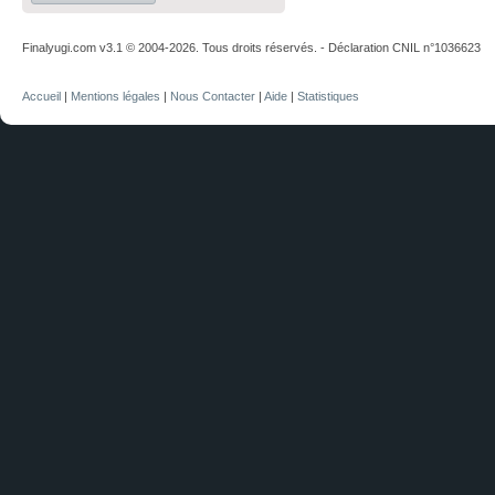
Finalyugi.com v3.1 © 2004-2026. Tous droits réservés. - Déclaration CNIL n°1036623
Accueil
|
Mentions légales
|
Nous Contacter
|
Aide
|
Statistiques