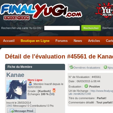
Rechercher une carte Yu-Gi-Oh! :
Recherc
Accueil
Boutique en Ligne
Forums
News
Articles
Cart
Détail de l'évaluation #45561 de Kan
Fiche du Membre
Dernières évaluations
Ajou
Kanae
N° de l'évaluation : #45561
Hors Ligne
Date : 06/03/2015 à 08:44
Membre Inactif depuis le
Evaluation :
Positive
02/07/2019
Url de l'échange :
http://www.finaly
Grade :
[Kuriboh]
ulti-.html#2827248
Echanges
100 % (
59
)
Titre du commentaire :
Parfait!
Commentaire détaillé :
Tout parfait!
Inscrit le 28/03/2014
1960
Messages/ 0 Contributions/ 0 Pts
Message Privé