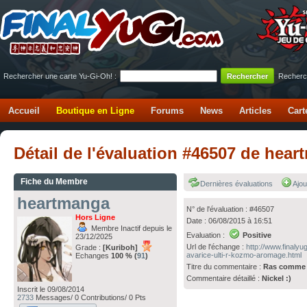
Rechercher une carte Yu-Gi-Oh! :
Recherc
Accueil
Boutique en Ligne
Forums
News
Articles
Cart
Détail de l'évaluation #46507 de hea
Fiche du Membre
Dernières évaluations
Ajou
heartmanga
N° de l'évaluation : #46507
Hors Ligne
Date : 06/08/2015 à 16:51
Membre Inactif depuis le
Evaluation :
Positive
23/12/2025
Url de l'échange :
http://www.finaly
Grade :
[Kuriboh]
avarice-ulti-r-kozmo-aromage.html
Echanges
100 % (
91
)
Titre du commentaire :
Ras comme 
Commentaire détaillé :
Nickel :)
Inscrit le 09/08/2014
2733
Messages/ 0 Contributions/ 0 Pts