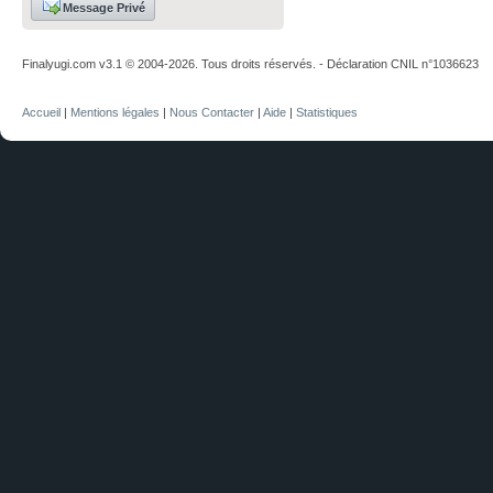
Message Privé
Finalyugi.com v3.1 © 2004-2026. Tous droits réservés. - Déclaration CNIL n°1036623
Accueil
|
Mentions légales
|
Nous Contacter
|
Aide
|
Statistiques