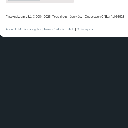
Finalyugi.com v3.1 © 2004-2026. Tous droits réservés. - Déclaration CNIL n°1036623
Accueil
|
Mentions légales
|
Nous Contacter
|
Aide
|
Statistiques