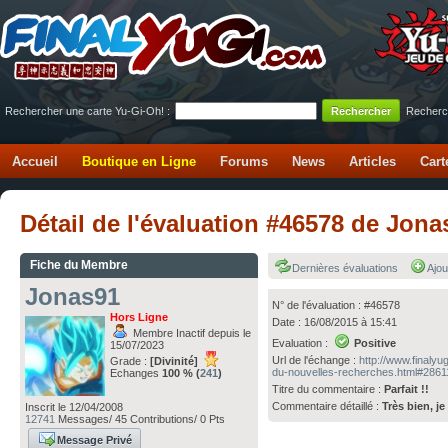
Rechercher une carte Yu-Gi-Oh! :
Recherc
Accueil
Boutique en Ligne
Forums
News
Articles
Cart
Détail de l'évaluation #46578 de Jon
Fiche du Membre
Dernières évaluations
Ajou
Jonas91
N° de l'évaluation : #46578
Hors Ligne
Date : 16/08/2015 à 15:41
Membre Inactif depuis le
Evaluation :
Positive
15/07/2023
Url de l'échange :
http://www.finaly
Grade :
[Divinité]
du-nouvelles-recherches.html#2861
Echanges
100 % (
241
)
Titre du commentaire :
Parfait !!
Commentaire détaillé :
Très bien, j
Inscrit le 12/04/2008
12741
Messages/ 45 Contributions/ 0 Pts
Message Privé