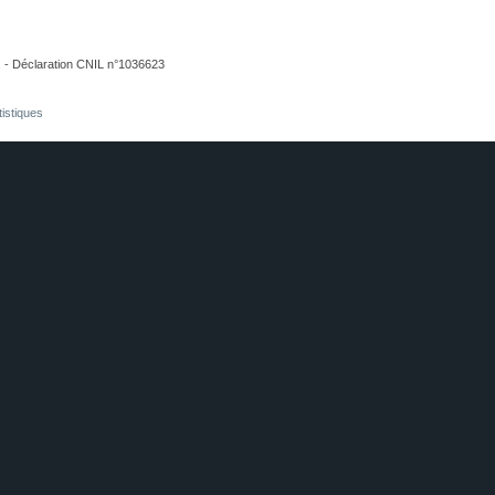
. - Déclaration CNIL n°1036623
tistiques