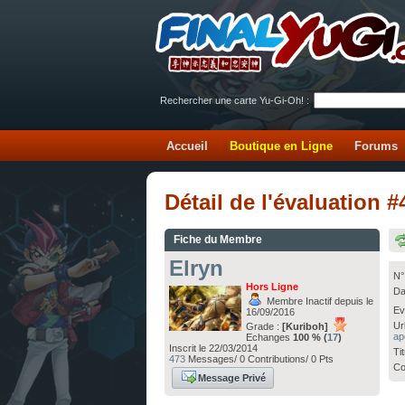
Rechercher une carte Yu-Gi-Oh! :
Accueil
Boutique en Ligne
Forums
Détail de l'évaluation
Fiche du Membre
Elryn
N°
Hors Ligne
Da
Membre Inactif depuis le
Ev
16/09/2016
Ur
Grade :
[Kuriboh]
ap
Echanges
100 % (
17
)
Inscrit le 22/03/2014
Ti
473
Messages/ 0 Contributions/ 0 Pts
Co
Message Privé