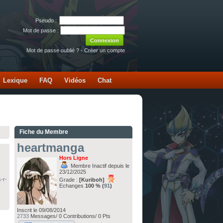
Pseudo :
Mot de passe :
Mot de passe oublié ?
-
Créer un compte
Lexique
FAQ
Vidéos
Chat
Fiche du Membre
heartmanga
Hors Ligne
Membre Inactif depuis le
23/12/2025
-r-
Grade :
[Kuriboh]
Echanges
100 % (
91
)
Inscrit le 09/08/2014
2733
Messages/ 0 Contributions/ 0 Pts