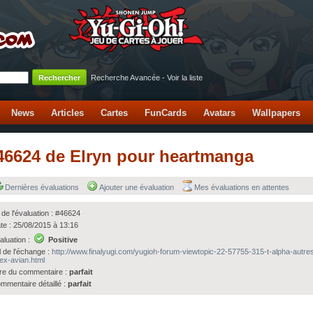
Recherche Avancée
-
Voir la liste
News
Articles
Cartes
FunCards
Avatars
Wallpapers
 #46624 de Elryn pour heartmanga
Dernières évaluations
Ajouter une évaluation
Mes évaluations en attentes
 de l'évaluation : #46624
te : 25/08/2015 à 13:16
aluation :
Positive
l de l'échange :
http://www.finalyugi.com/yugioh-forum-viewtopic-22-57755-315-t-alpha-autres
ex-avian.html
tre du commentaire :
parfait
mmentaire détaillé :
parfait