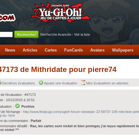
Recherche Avancée
-
Voir la liste
News
Articles
Cartes
FunCards
Avatars
Wallpapers
#47173 de Mithridate pour pierre74
Dernières évaluations
Ajouter une évaluation
Mes évaluations en attentes
 de l'évaluation : #47173
te : 10/12/2015 à 10:51
aluation :
Positive
l de l'échange :
http://www.finalyugi.com/yugioh-forum-viewtopic-22-58737-105-mini-liste-petit
j-du-.html
tre du commentaire :
Parfait
mmentaire détaillé :
Ras, les cartes sont nickel et bien proteger, j'ai reçus rapidement b
est nickel ^^