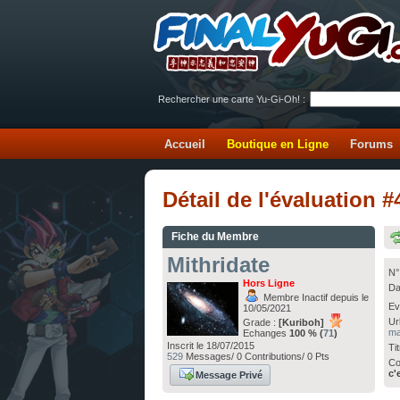
Rechercher une carte Yu-Gi-Oh! :
Accueil
Boutique en Ligne
Forums
Détail de l'évaluation 
Fiche du Membre
Mithridate
N°
Hors Ligne
Da
Membre Inactif depuis le
Ev
10/05/2021
Ur
Grade :
[Kuriboh]
ma
Echanges
100 % (
71
)
Inscrit le 18/07/2015
Ti
529
Messages/ 0 Contributions/ 0 Pts
Co
c'
Message Privé