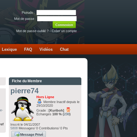
Pseudo :
Mot de passe :
Mot de passe oublié ?
-
Créer un compte
Lexique
FAQ
Vidéos
Chat
Fiche du Membre
pierre74
Hors Ligne
Membre Inactif depuis le
29/10/2020
e-
Grade :
[Kuriboh]
Echanges
100 % (
230
)
ref
Inscrit le 04/11/2007
5808
Messages/ 0 Contributions/ 0 Pts
Message Privé