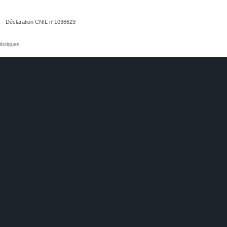
. - Déclaration CNIL n°1036623
tistiques