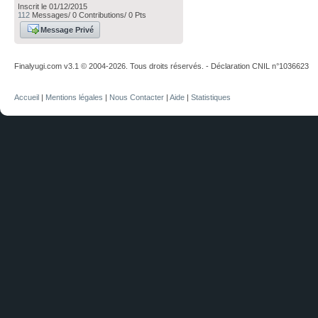
Inscrit le 01/12/2015
112
Messages/ 0 Contributions/ 0 Pts
Message Privé
Finalyugi.com v3.1 © 2004-2026. Tous droits réservés. - Déclaration CNIL n°1036623
Accueil
|
Mentions légales
|
Nous Contacter
|
Aide
|
Statistiques