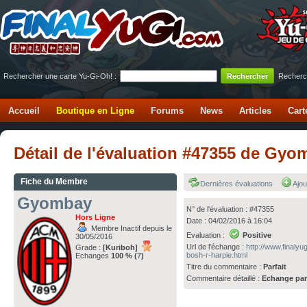
Rechercher une carte Yu-Gi-Oh! :
Recherc
Accueil
Boutique en Ligne
Forums
News
Articles
Cart
Détail de l'évaluation #47355 de Gyo
Fiche du Membre
Dernières évaluations
Ajou
Gyombay
N° de l'évaluation : #47355
Hors Ligne
Date : 04/02/2016 à 16:04
Membre Inactif depuis le
Evaluation :
Positive
30/05/2016
Url de l'échange :
http://www.finaly
Grade :
[Kuriboh]
bosh-r-harpie.html
Echanges
100 % (
7
)
Titre du commentaire :
Parfait
Commentaire détaillé :
Echange par