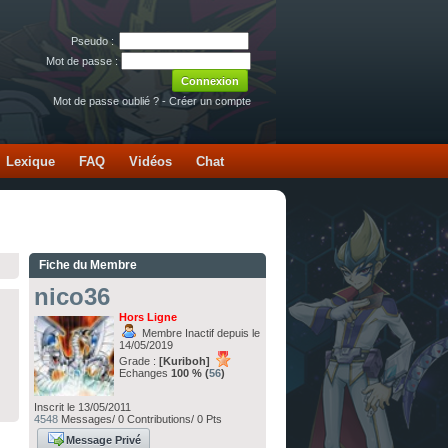
Pseudo :
Mot de passe :
Mot de passe oublié ?
-
Créer un compte
Lexique
FAQ
Vidéos
Chat
Fiche du Membre
nico36
Hors Ligne
Membre Inactif depuis le
14/05/2019
Grade :
[Kuriboh]
Echanges
100 % (
56
)
Inscrit le 13/05/2011
4548
Messages/ 0 Contributions/ 0 Pts
Message Privé