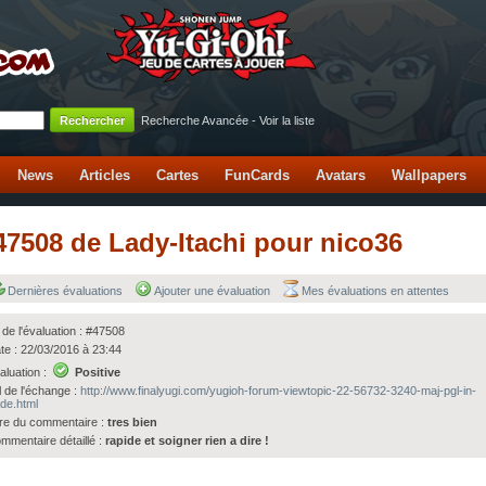
Recherche Avancée
-
Voir la liste
News
Articles
Cartes
FunCards
Avatars
Wallpapers
#47508 de Lady-Itachi pour nico36
Dernières évaluations
Ajouter une évaluation
Mes évaluations en attentes
 de l'évaluation : #47508
te : 22/03/2016 à 23:44
aluation :
Positive
l de l'échange :
http://www.finalyugi.com/yugioh-forum-viewtopic-22-56732-3240-maj-pgl-in-
ade.html
tre du commentaire :
tres bien
mmentaire détaillé :
rapide et soigner rien a dire !