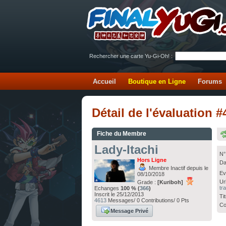
Rechercher une carte Yu-Gi-Oh! :
Accueil
Boutique en Ligne
Forums
Détail de l'évaluation 
Fiche du Membre
Lady-Itachi
N°
Hors Ligne
Da
Membre Inactif depuis le
Ev
08/10/2018
Ur
Grade :
[Kuriboh]
tr
Echanges
100 % (
366
)
Inscrit le 25/12/2013
Ti
4613
Messages/ 0 Contributions/ 0 Pts
Co
Message Privé