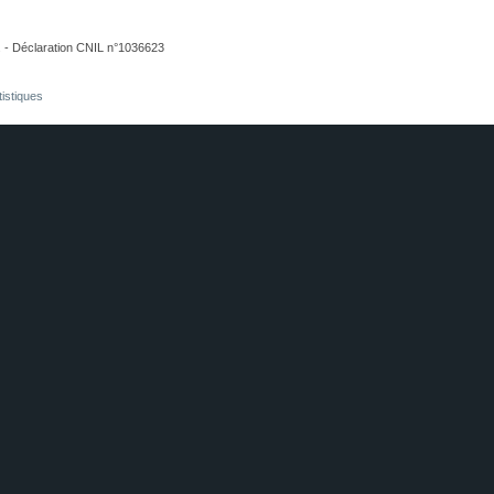
. - Déclaration CNIL n°1036623
tistiques