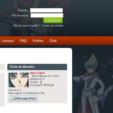
Pseudo :
Mot de passe :
Mot de passe oublié ?
-
Créer un compte
Lexique
FAQ
Vidéos
Chat
Fiche du Membre
Hors Ligne
Banni depuis le // sera
débanni le //
Grade :
[]
Echanges
75 % (
4
)
Inscrit le //
Messages/ Contributions/ Pts
Message Privé