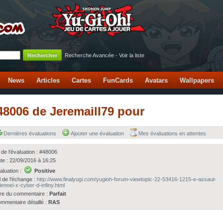
Recherche Avancée
-
Voir la liste
News
Articles
Cartes
FunCards
Avatars
Wallpapers
#48006 de Jeremaill79 pour
Dernières évaluations
Ajouter une évaluation
Mes évaluations en attentes
 de l'évaluation : #48006
te : 22/09/2016 à 16:25
aluation :
Positive
l de l'échange :
http://www.finalyugi.com/yugioh-forum-viewtopic-22-53416-1215-e-assaut-
lennel-x-cyber-d-infiny.html
tre du commentaire :
Parfait
mmentaire détaillé :
RAS