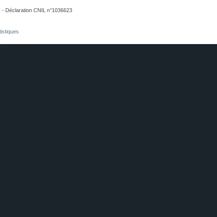
. - Déclaration CNIL n°1036623
tistiques