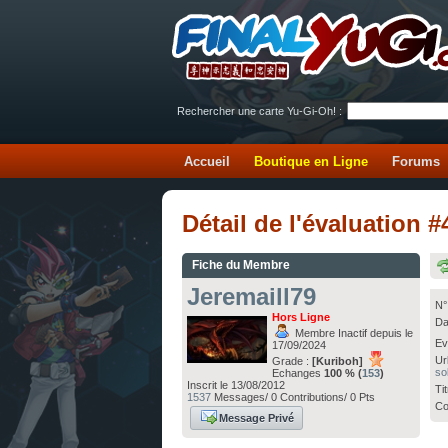
Rechercher une carte Yu-Gi-Oh! :
Accueil
Boutique en Ligne
Forums
Détail de l'évaluation 
Fiche du Membre
Jeremaill79
N°
Hors Ligne
Da
Membre Inactif depuis le
Ev
17/09/2024
Ur
Grade :
[Kuriboh]
so
Echanges
100 % (
153
)
Inscrit le 13/08/2012
Ti
1537
Messages/ 0 Contributions/ 0 Pts
Co
Message Privé