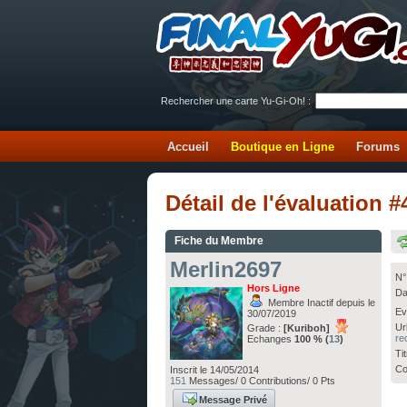
Rechercher une carte Yu-Gi-Oh! :
Accueil
Boutique en Ligne
Forums
Détail de l'évaluation
Fiche du Membre
Merlin2697
N°
Hors Ligne
Da
Membre Inactif depuis le
Ev
30/07/2019
Ur
Grade :
[Kuriboh]
re
Echanges
100 % (
13
)
Ti
Co
Inscrit le 14/05/2014
151
Messages/ 0 Contributions/ 0 Pts
Message Privé