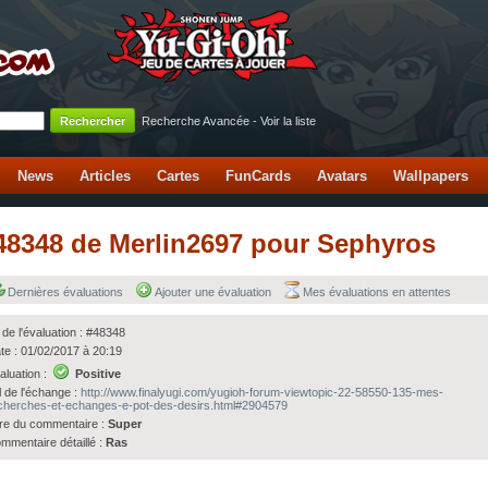
Recherche Avancée
-
Voir la liste
News
Articles
Cartes
FunCards
Avatars
Wallpapers
 #48348 de Merlin2697 pour Sephyros
Dernières évaluations
Ajouter une évaluation
Mes évaluations en attentes
 de l'évaluation : #48348
te : 01/02/2017 à 20:19
aluation :
Positive
l de l'échange :
http://www.finalyugi.com/yugioh-forum-viewtopic-22-58550-135-mes-
cherches-et-echanges-e-pot-des-desirs.html#2904579
tre du commentaire :
Super
mmentaire détaillé :
Ras