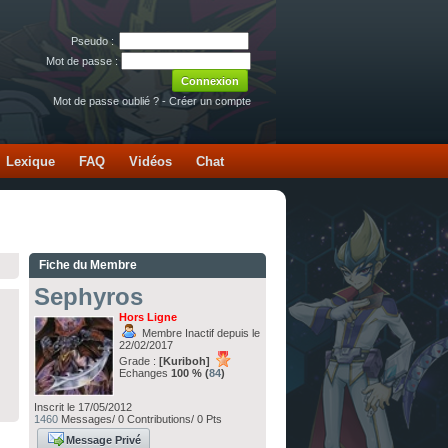
Pseudo :
Mot de passe :
Mot de passe oublié ?
-
Créer un compte
Lexique
FAQ
Vidéos
Chat
Fiche du Membre
Sephyros
Hors Ligne
Membre Inactif depuis le
22/02/2017
Grade :
[Kuriboh]
Echanges
100 % (
84
)
Inscrit le 17/05/2012
1460
Messages/ 0 Contributions/ 0 Pts
Message Privé