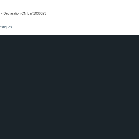
. - Déclaration CNIL n°1036623
tistiques