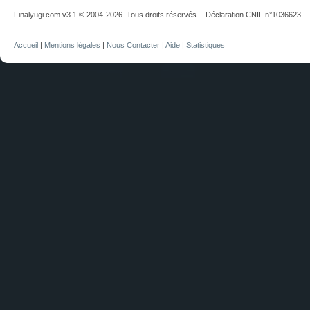
Finalyugi.com v3.1 © 2004-2026. Tous droits réservés. - Déclaration CNIL n°1036623
Accueil
|
Mentions légales
|
Nous Contacter
|
Aide
|
Statistiques