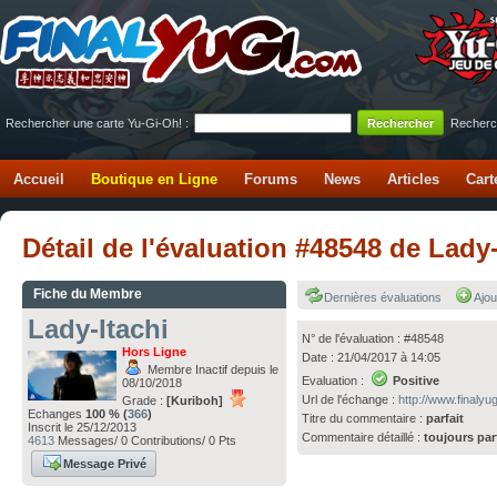
Rechercher une carte Yu-Gi-Oh! :
Recherc
Accueil
Boutique en Ligne
Forums
News
Articles
Cart
Détail de l'évaluation #48548 de Lady
Fiche du Membre
Dernières évaluations
Ajou
Lady-Itachi
N° de l'évaluation : #48548
Hors Ligne
Date : 21/04/2017 à 14:05
Membre Inactif depuis le
Evaluation :
Positive
08/10/2018
Url de l'échange :
http://www.finaly
Grade :
[Kuriboh]
Echanges
100 % (
366
)
Titre du commentaire :
parfait
Inscrit le 25/12/2013
Commentaire détaillé :
toujours par
4613
Messages/ 0 Contributions/ 0 Pts
Message Privé