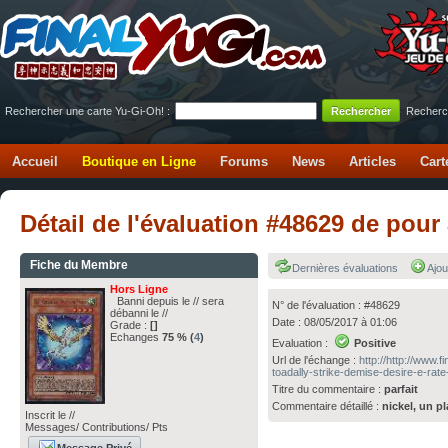
Rechercher une carte Yu-Gi-Oh! :
Recherc
Accueil
Boutique en Ligne
Forums
News
Articles
Cart
Détail de l'évaluation #48629 de pou
Fiche du Membre
Dernières évaluations
Ajou
Hors Ligne
Banni depuis le // sera
N° de l'évaluation : #48629
débanni le //
Date : 08/05/2017 à 01:06
Grade :
[]
Echanges
75 % (
4
)
Evaluation :
Positive
Url de l'échange :
http://http://www.
toadally-strike-demise-desire-e-rate
Titre du commentaire :
parfait
Commentaire détaillé :
nickel, un pl
Inscrit le //
Messages/ Contributions/ Pts