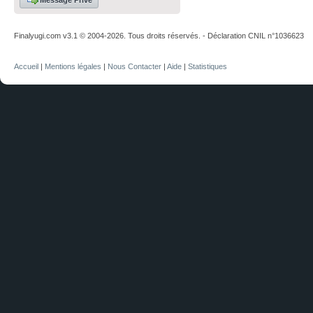
Message Privé
Finalyugi.com v3.1 © 2004-2026. Tous droits réservés. - Déclaration CNIL n°1036623
Accueil
|
Mentions légales
|
Nous Contacter
|
Aide
|
Statistiques