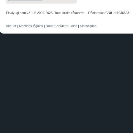
Finalyugi.com v3.1 © 2004-2026. Tous droits réservés. - Déclaration CNIL n°1036623
Accueil
|
Mentions légales
|
Nous Contacter
|
Aide
|
Statistiques