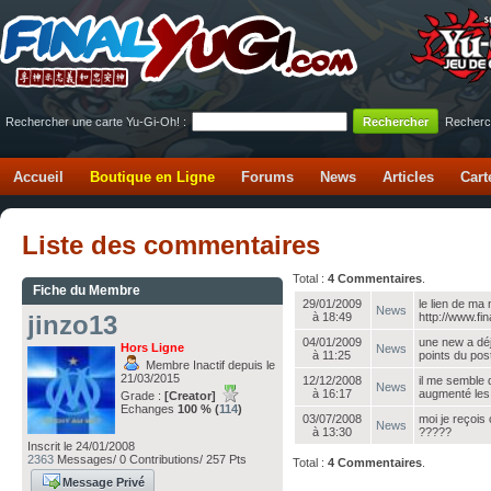
Rechercher une carte Yu-Gi-Oh! :
Recherc
Accueil
Boutique en Ligne
Forums
News
Articles
Cart
Liste des commentaires
Total :
4 Commentaires
.
Fiche du Membre
29/01/2009
le lien de ma
News
jinzo13
à 18:49
http://www.fi
04/01/2009
une new a déj
Hors Ligne
News
à 11:25
points du post
Membre Inactif depuis le
21/03/2015
12/12/2008
il me semble 
News
à 16:17
augmenté les 
Grade :
[Creator]
Echanges
100 % (
114
)
03/07/2008
moi je reçois 
News
à 13:30
?????
Inscrit le 24/01/2008
2363
Messages/ 0 Contributions/ 257 Pts
Total :
4 Commentaires
.
Message Privé