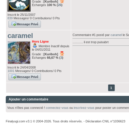
Grade :
[Kuriboh]
Echanges
100 % (
26
)
Inscrit le 25/11/2007
839
Messages/ 0 Contributions/ 0 Pts
Message Privé
caramel
Commentaire #1 posté par
caramel
le S
Hors Ligne
............ il est trop puisabrt
Membre Inactif depuis
le 04/01/2011
Grade :
[Kuriboh]
Echanges
66,67 % (
3
)
Inscrit le 24/04/2008
1001
Messages/ 0 Contributions/ 0 Pts
Message Privé
1
Ajouter un commentaire
Vous n'êtes pas connecté !
connectez-vous
ou
inscrivez-vous
pour poster un comment
Finalyugi.com v3.1 © 2004-2026. Tous droits réservés. - Déclaration CNIL n°1036623