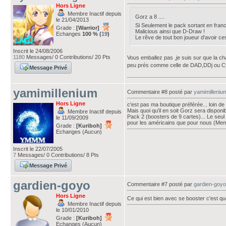
Hors Ligne
Membre Inactif depuis
Gorz a 8 ....
le 21/04/2013
Si Seulement le pack sortant en franc
Grade :
[Warrior]
Malicious ainsi que D-Draw !
Echanges
100 % (
19
)
Le rêve de tout bon joueur d'avoir ce
Inscrit le 24/08/2006
1180
Messages/ 0 Contributions/ 20 Pts
Vous emballez pas ,je suis sur que la ch
peu prés comme celle de DAD,DDj ou C
Message Privé
yamimillenium
Commentaire #8 posté par
yamimilleniu
Hors Ligne
c'est pas ma boutique préférée... loin de l
Mais quoi qu'il en soit Gorz sera dispon
Membre Inactif depuis
Pack 2 (boosters de 9 cartes)... Le seul 
le 11/09/2009
pour les américains que pour nous (Memb
Grade :
[Kuriboh]
Echanges (Aucun)
Inscrit le 22/07/2005
7
Messages/ 0 Contributions/ 8 Pts
Message Privé
gardien-goyo
Commentaire #7 posté par
gardien-goyo
Hors Ligne
Ce qui est bien avec se booster c'est que
Membre Inactif depuis
le 10/01/2010
Grade :
[Kuriboh]
Echanges (Aucun)