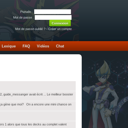
Pseudo :
Mot de passe :
Mot de passe oublié ?
-
Créer un compte
Lexique
FAQ
Vidéos
Chat
2, guide_messanger avait écrit ... Le meilleur booster
cg? ça gène que moi? On a encore une mini chance on
iers 1 alors que tous les decks au complet valent
.