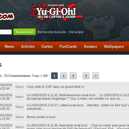
Recherche Avancée
-
Voir la liste
News
Articles
Cartes
FunCards
Avatars
Wallpapers
s
l :
73 Commentaires
. Page n°
1/5
-
1
2
3
...
5
>
/03/2015
News
Cool, enfin le CDF dans un grand bled! x)
à 22:44
/02/2015
Le 10/02/2015 à 11:33, Betterleavenow avait écrit ... Le 10/02/2015 à 10:2
News
à 15:38
de spécial depuis longtemps ^^ Oui, à noter, me semble-t-il, que va...
/01/2015
Le 21/01/2015 à 22:07, calient avait écrit ... Attendez, noden va être t
News
à 00:33
sait jamais...
/01/2015
News
Bonne année à tous!
à 12:00
/12/2014
Le 26/12/2014 à 11:46, Awesome avait écrit ... Faut se ruiner pour jouer t
News
à 19:22
moins cher qu'un playset de DAD de l'epoque? D'accord. Euh... d'accord