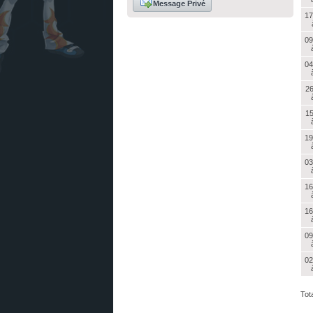
Message Privé
17
09
04
26
15
19
03
16
16
09
02
Tota