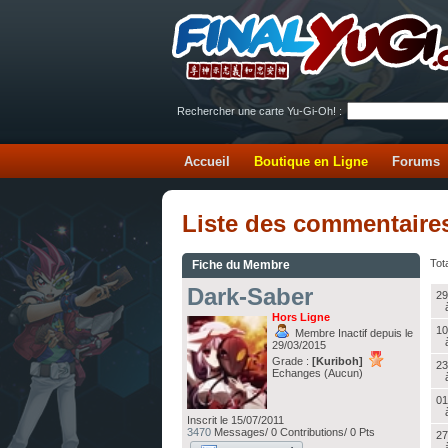
Rechercher une carte Yu-Gi-Oh! :
Accueil
Boutique en Ligne
Forums
Liste des commentaire
Tota
Fiche du Membre
Dark-Saber
29
Hors Ligne
10
Membre Inactif depuis le
29/03/2015
Grade :
[Kuriboh]
23
Echanges (Aucun)
01
Inscrit le 15/07/2011
3470
Messages/ 0 Contributions/ 0 Pts
27