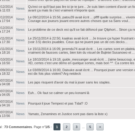
/12/2014
Qu'est ce qu'il faut pas lire ici je te jure... Je suis bien content d'avoir u
News
à 11:03
avant ça mais là c'est vraiment n'importe quoi.
/12/2014
Le 09/12/2014 à 15:56, patou39 avait écrit ... pffff quelle surprise.... viv
News
à 17:54
Courage aux joueurs jouant encore autres choses que sa Sans voul...
/12/2014
News
Le problème de ce deck est qu'il se fait défoncé par Qliphort... Sinon ça r
à 17:24
/11/2014
Le 25/11/2014 à 22:50, kaalras avait écrit ... Je trouve ça hyper frustrant qu
News
à 17:30
(voir 3.5) decks jouables. Ceux qui ne jouent pas un de ces decks...
/11/2014
Le 15/11/2014 à 16:09, jeremdu74 avait écrit ... Les cartes sont en platiniu
News
à 18:16
vraiment de fausses cartes, bien loin du visuel de Bujintei Susanowo et ...
/10/2014
Le 18/10/2014 à 19:18, guide_messanger avait écrit ... j'aime beaucoup
News
à 16:50
XD, certes c'est une démo en quelque sortes, mais bon ^^ Ca contre les 2
/09/2014
Le 03/09/2014 à 16:00, Daisuke avait écrit ... Pourquoi jouer une version
News
à 18:32
est dix fois plus violent? Arg netdeck
/07/2014
News
Les japs risquent d'avoir du mal à jouer sans les staples.
à 04:08
/07/2014
News
Euh... Ok faut se calmer un peu konami là
à 04:05
/07/2014
News
Pourquoi il joue Tempest et pas Tidal? :O
à 04:16
/07/2014
News
Yamato, Zenamines et Justice sont pas dans la liste x)
à 13:56
l :
73 Commentaires
. Page n°
1/5
-
1
2
3
...
5
>