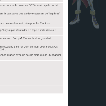
n format comme le notre, en OCG c'était déjà le bordel
ement la ban parce que sa devient pesant ce "big three"
este un excellent anti méta pour les 2 autres.
'il n'y ai pas d'outsider. Le top se limite donc à 3
m secret, c'est ça? Car sur la vidéo, on dirait
, en revanche 3 mirror Dark en main deck c'est NON
 d...
 chaos dragon avec un seul ls alors que le LS shaddoll