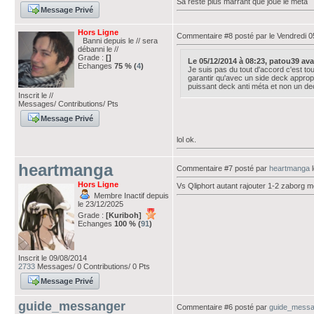
Sa reste plus marrant que joué le méta
Message Privé
Hors Ligne
Commentaire #8 posté par
le Vendredi 
Banni depuis le // sera
débanni le //
Grade :
[]
Le 05/12/2014 à 08:23, patou39 avait
Echanges
75 % (
4
)
Je suis pas du tout d'accord c'est to
garantir qu'avec un side deck appropr
puissant deck anti méta et non un de
Inscrit le //
Messages/ Contributions/ Pts
Message Privé
lol ok.
heartmanga
Commentaire #7 posté par
heartmanga
l
Hors Ligne
Vs Qliphort autant rajouter 1-2 zaborg 
Membre Inactif depuis
le 23/12/2025
Grade :
[Kuriboh]
Echanges
100 % (
91
)
Inscrit le 09/08/2014
2733
Messages/ 0 Contributions/ 0 Pts
Message Privé
guide_messanger
Commentaire #6 posté par
guide_messa