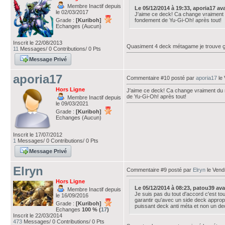
Membre Inactif depuis
Le 05/12/2014 à 19:33, aporia17 avait
le 02/03/2017
J'aime ce deck! Ca change vraiment du
Grade :
[Kuriboh]
fondement de Yu-Gi-Oh! après tout!
Echanges (Aucun)
Inscrit le 22/08/2013
Quasiment 4 deck métagame je trouve ç
11
Messages/ 0 Contributions/ 0 Pts
Message Privé
aporia17
Commentaire #10 posté par
aporia17
le 
Hors Ligne
J'aime ce deck! Ca change vraiment du mé
de Yu-Gi-Oh! après tout!
Membre Inactif depuis
le 09/03/2021
Grade :
[Kuriboh]
Echanges (Aucun)
Inscrit le 17/07/2012
1
Messages/ 0 Contributions/ 0 Pts
Message Privé
Elryn
Commentaire #9 posté par
Elryn
le Vend
Hors Ligne
Le 05/12/2014 à 08:23, patou39 avait
Membre Inactif depuis
Je suis pas du tout d'accord c'est to
le 16/09/2016
garantir qu'avec un side deck appropr
Grade :
[Kuriboh]
puissant deck anti méta et non un de
Echanges
100 % (
17
)
Inscrit le 22/03/2014
473
Messages/ 0 Contributions/ 0 Pts