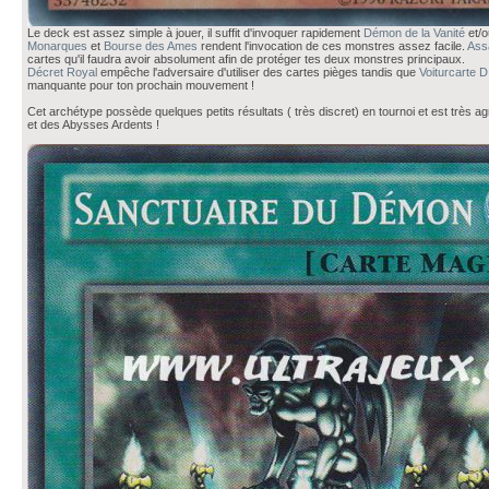
Le deck est assez simple à jouer, il suffit d'invoquer rapidement
Démon de la Vanité
et/
Monarques
et
Bourse des Ames
rendent l'invocation de ces monstres assez facile.
Ass
cartes qu'il faudra avoir absolument afin de protéger tes deux monstres principaux.
Décret Royal
empêche l'adversaire d'utiliser des cartes pièges tandis que
Voiturcarte D
manquante pour ton prochain mouvement !
Cet archétype possède quelques petits résultats ( très discret) en tournoi et est très a
et des Abysses Ardents !