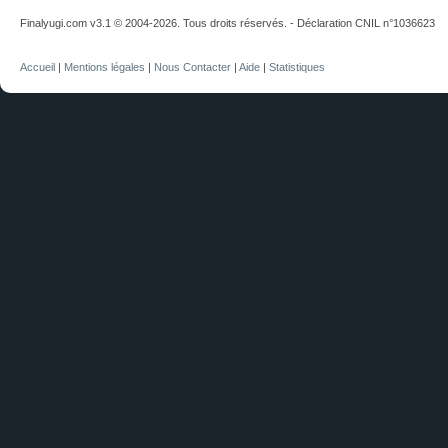
Finalyugi.com v3.1 © 2004-2026. Tous droits réservés. - Déclaration CNIL n°1036623
Accueil
|
Mentions légales
|
Nous Contacter
|
Aide
|
Statistiques