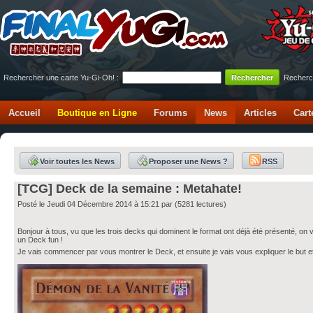
Rechercher une carte Yu-Gi-Oh! :
Recherc
Accueil
Boutique en Ligne
Forums
News
Articles
Cart
Voir toutes les News
Proposer une News ?
RSS
[TCG] Deck de la semaine : Metahate!
Posté le Jeudi 04 Décembre 2014 à 15:21 par
(5281 lectures)
Bonjour à tous, vu que les trois decks qui dominent le format ont déjà été présenté, on 
un Deck fun !
Je vais commencer par vous montrer le Deck, et ensuite je vais vous expliquer le but et 