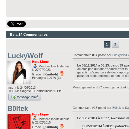
Il y a 14 Commentaires
1
2
LuckyWolf
Commentaire #14 posté par
LuckyWolf
l
Hors Ligne
Le 05/12/2014 à 08:23, patou39 avait
Membre Inactif depuis
Je suis pas du tout d'accord c'est to
le 27/07/2023
garantir qu'avec un side deck appropr
Grade :
[Kuriboh]
puissant deck anti méta et non un de
Echanges
100 % (
3
)
Moa g gagnait un DC avec ojama donk c m
Inscrit le 24/06/2013
2838
Messages/ 0 Contributions/ 0 Pts
Message Privé
B0ltek
Commentaire #13 posté par
B0ltek
le Sa
Hors Ligne
Le 05/12/2014 à 10:27, Awesome avai
Membre Inactif depuis
le 21/02/2015
Le 05/12/2014 à 08:23, patou39 av
Grade :
[Kuriboh]