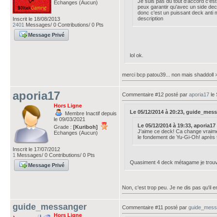
Je suis pas du tout d'accord c'est
Echanges (Aucun)
peux garantir qu'avec un side deck
donc c'est un puissant deck anti
description
Inscrit le 18/08/2013
2401
Messages/ 0 Contributions/ 0 Pts
Message Privé
lol ok.
merci bcp patou39... non mais shaddoll > c
aporia17
Commentaire #12 posté par
aporia17
le
Hors Ligne
Le 05/12/2014 à 20:23, guide_messan
Membre Inactif depuis
le 09/03/2021
Le 05/12/2014 à 19:33, aporia17 a
Grade :
[Kuriboh]
J'aime ce deck! Ca change vraimen
Echanges (Aucun)
le fondement de Yu-Gi-Oh! après 
Inscrit le 17/07/2012
1
Messages/ 0 Contributions/ 0 Pts
Quasiment 4 deck métagame je trouv
Message Privé
Non, c'est trop peu. Je ne dis pas qu'il 
guide_messanger
Commentaire #11 posté par
guide_mess
Hors Ligne