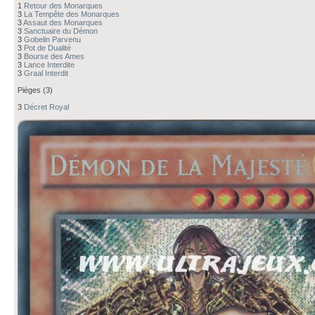
1
Retour des Monarques
3
La Tempête des Monarques
3
Assaut des Monarques
3
Sanctuaire du Démon
3
Gobelin Parvenu
3
Pot de Dualité
3
Bourse des Ames
3
Lance Interdite
3
Graal Interdit
Pièges (3)
3
Décret Royal