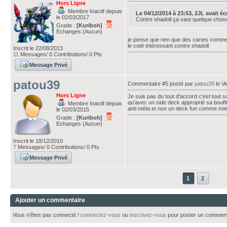
Hors Ligne
Membre Inactif depuis
Le 04/12/2014 à 23:53, 2JL avait écri
le 02/03/2017
Contre shadoll ça vaut quelque chos
Grade :
[Kuriboh]
Echanges (Aucun)
je pense que rien que des cartes comme 
le coté intéressant contre shadoll
Inscrit le 22/08/2013
11
Messages/ 0 Contributions/ 0 Pts
Message Privé
patou39
Commentaire #5 posté par
patou39
le V
Hors Ligne
Je suis pas du tout d'accord c'est tout s
qu'avec un side deck approprié sa bouffe
Membre Inactif depuis
anti méta et non un deck fun comme noté
le 02/03/2015
Grade :
[Kuriboh]
Echanges (Aucun)
Inscrit le 18/12/2010
7
Messages/ 0 Contributions/ 0 Pts
Message Privé
1
2
Ajouter un commentaire
Vous n'êtes pas connecté !
connectez-vous
ou
inscrivez-vous
pour poster un comment