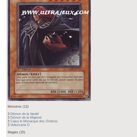
Monstres (12)
3
Démon de la Vanité
3
Démon de la Majesté
3
Caius le Monarque des Ombres
3
Voiturcarte D
Magies (25)