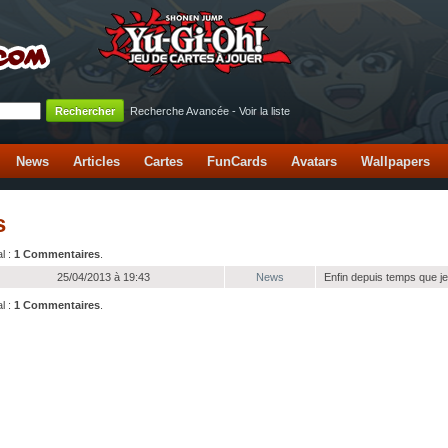
Recherche Avancée
-
Voir la liste
News
Articles
Cartes
FunCards
Avatars
Wallpapers
s
l :
1 Commentaires
.
25/04/2013 à 19:43
News
Enfin depuis temps que je
l :
1 Commentaires
.