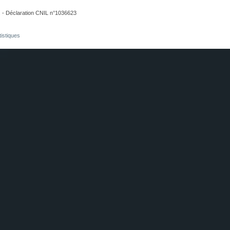
. - Déclaration CNIL n°1036623
tistiques