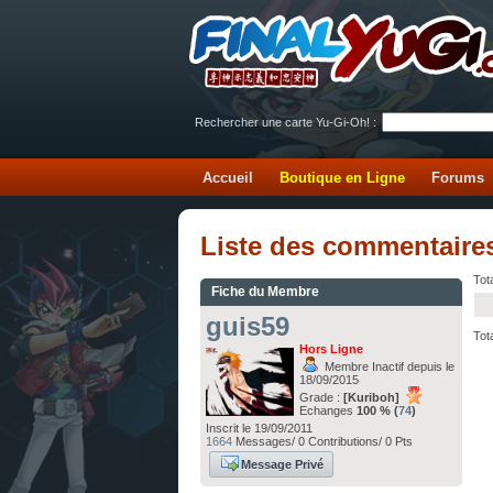
Rechercher une carte Yu-Gi-Oh! :
Accueil
Boutique en Ligne
Forums
Liste des commentaire
Tota
Fiche du Membre
guis59
Tota
Hors Ligne
Membre Inactif depuis le
18/09/2015
Grade :
[Kuriboh]
Echanges
100 % (
74
)
Inscrit le 19/09/2011
1664
Messages/ 0 Contributions/ 0 Pts
Message Privé