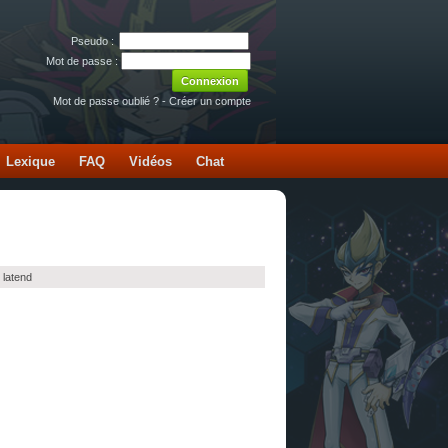
Pseudo :
Mot de passe :
Mot de passe oublié ?
-
Créer un compte
Lexique
FAQ
Vidéos
Chat
 latend