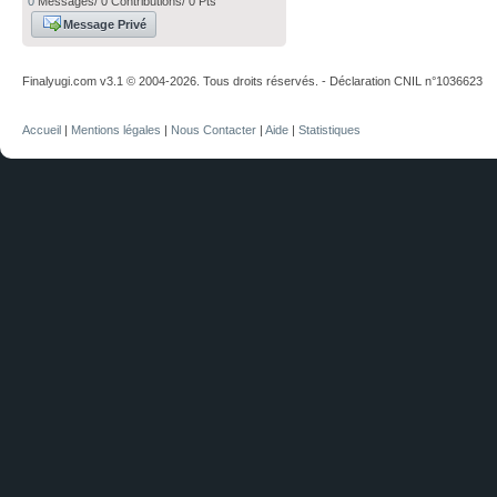
0
Messages/ 0 Contributions/ 0 Pts
Message Privé
Finalyugi.com v3.1 © 2004-2026. Tous droits réservés. - Déclaration CNIL n°1036623
Accueil
|
Mentions légales
|
Nous Contacter
|
Aide
|
Statistiques