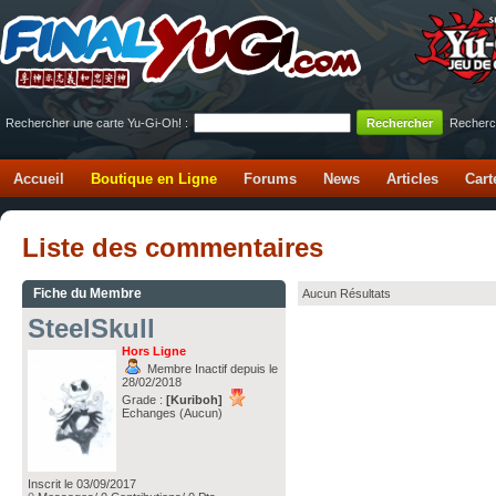
Rechercher une carte Yu-Gi-Oh! :
Recherc
Accueil
Boutique en Ligne
Forums
News
Articles
Cart
Liste des commentaires
Fiche du Membre
Aucun Résultats
SteelSkull
Hors Ligne
Membre Inactif depuis le
28/02/2018
Grade :
[Kuriboh]
Echanges (Aucun)
Inscrit le 03/09/2017