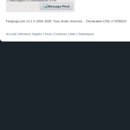
0
Messages/ 0 Contributions/ 0 Pts
Message Privé
Finalyugi.com v3.1 © 2004-2026. Tous droits réservés. - Déclaration CNIL n°1036623
Accueil
|
Mentions légales
|
Nous Contacter
|
Aide
|
Statistiques