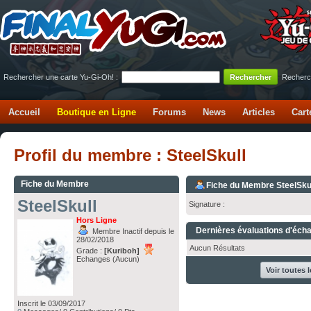
Rechercher une carte Yu-Gi-Oh! :
Recherc
Accueil
Boutique en Ligne
Forums
News
Articles
Cart
Profil du membre : SteelSkull
Fiche du Membre
Fiche du Membre SteelSku
SteelSkull
Signature :
Hors Ligne
Dernières évaluations d'éch
Membre Inactif depuis le
28/02/2018
Aucun Résultats
Grade :
[Kuriboh]
Echanges (Aucun)
Voir toutes 
Inscrit le 03/09/2017