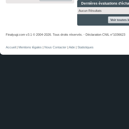
Dernières évaluations d'éch
Aucun Résultats
Voir toutes 
Finalyugi.com v3.1 © 2004-2026. Tous droits réservés. - Déclaration CNIL n°1036623
Accueil
|
Mentions légales
|
Nous Contacter
|
Aide
|
Statistiques