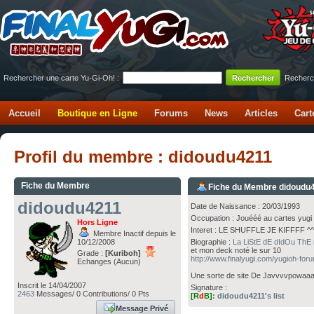
Rechercher une carte Yu-Gi-Oh! :
Recherc
Accueil
Boutique en Ligne
Forums
News
Articles
Cart
Profil du membre : didoudu4211
Fiche du Membre
Fiche du Membre didoudu
didoudu4211
Date de Naissance : 20/03/1993
Occupation : Jouééé au cartes yugi 
Hors Ligne
Interet : LE SHUFFLE JE KIFFFF ^
Membre Inactif depuis le
10/12/2008
Biographie :
La LiStE dE dIdOu Th
et mon deck noté le sur 10
Grade :
[Kuriboh]
http://www.finalyugi.com/yugioh-fo
Echanges (Aucun)
Une sorte de site De Javvvvpowaa
Inscrit le 14/04/2007
Signature :
2463
Messages/ 0 Contributions/ 0 Pts
[R
d
B]
: didoudu4211's list
Message Privé