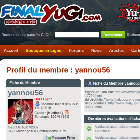
Rechercher une carte Yu-Gi-Oh! :
Recherc
Accueil
Boutique en Ligne
Forums
News
Articles
Cart
Profil du membre : yannou56
Fiche du Membre
Fiche du Membre yannou5
yannou56
Signature : ma liste
http://www.final
17799.html
Hors Ligne
dd deck
http://www.finalyugi.com/yu
deck zombies:
http://www.finalyugi
Membre Inactif depuis le
33500.html
17/11/2018
Grade :
[Kuriboh]
Echanges
100 % (
191
)
Dernières évaluations d'éch
Validation automatique depuis 
Inscrit le 10/07/2007
confiance
3477
Messages/ 0 Contributions/ 0 Pts
Message Privé
Validation automatique depuis 