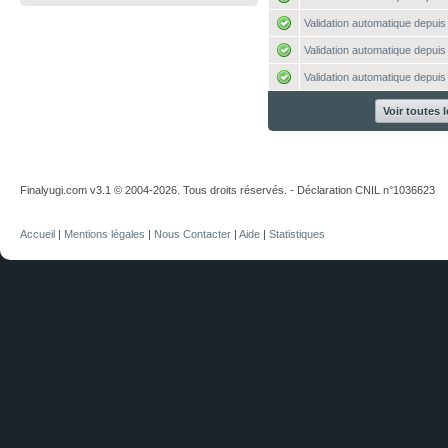
Validation automatique depuis 
Validation automatique depuis 
Validation automatique depuis 
Voir toutes 
Finalyugi.com v3.1 © 2004-2026. Tous droits réservés. - Déclaration CNIL n°1036623
Accueil
|
Mentions légales
|
Nous Contacter
|
Aide
|
Statistiques