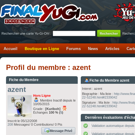
Rechercher une carte Yu-Gi-Oh! :
Recherc
Accueil
Boutique en Ligne
Forums
News
Articles
Cart
Profil du membre : azent
Fiche du Membre
Fiche du Membre azent
azent
Interet : azent
Biographie : Ma liste :
http://www.fin
Hors Ligne
22-52248.html#2339042
Membre Inactif depuis le
Signature : Ma liste :
http://www.fina
10/05/2015
22-52248.html#2339042
Grade :
[Kuriboh]
Echanges
100 % (
5
)
Dernières évaluations d'éch
Inscrit le 05/12/2008
208
Messages/ 0 Contributions/ 0 Pts
Validation automatique depuis 
Message Privé
Validation automatique depuis 