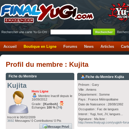
Rechercher une carte Yu-Gi-Oh! :
Recherc
Accueil
Boutique en Ligne
Forums
News
Articles
Cart
Profil du membre : Kujita
Fiche du Membre
Fiche du Membre Kujita
Kujita
Prénom : Gary
Ville : Amiens
Hors Ligne
Département : Somme
Membre Inactif depuis le
16/09/2012
Pays : France Métropolitaine
Grade :
[Kuriboh]
Date de Naissance : 28/08/1992
Echanges
100 % (
74
)
Occupation : Fac de langues
Interet : Yugi, foot, JV, langues...
Inscrit le 06/02/2009
Signature : Ma liste :
3692
Messages/ 0 Contributions/ 0 Pts
http://www.finalyugi.com/yugioh-for
Message Privé