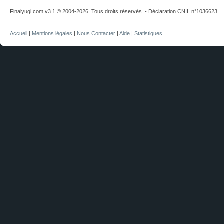
Finalyugi.com v3.1 © 2004-2026. Tous droits réservés. - Déclaration CNIL n°1036623
Accueil
|
Mentions légales
|
Nous Contacter
|
Aide
|
Statistiques