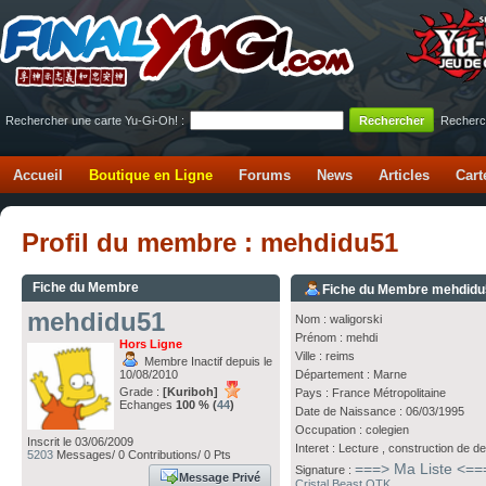
Rechercher une carte Yu-Gi-Oh! :
Recherc
Accueil
Boutique en Ligne
Forums
News
Articles
Cart
Profil du membre : mehdidu51
Fiche du Membre
Fiche du Membre mehdid
mehdidu51
Nom : waligorski
Prénom : mehdi
Hors Ligne
Ville : reims
Membre Inactif depuis le
10/08/2010
Département : Marne
Grade :
[Kuriboh]
Pays : France Métropolitaine
Echanges
100 % (
44
)
Date de Naissance : 06/03/1995
Occupation : colegien
Inscrit le 03/06/2009
Interet : Lecture , construction de d
5203
Messages/ 0 Contributions/ 0 Pts
===> Ma Liste <==
Signature :
Message Privé
Cristal Beast OTK