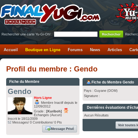
Rechercher une carte Yu-Gi-Oh! :
Recherc
Accueil
Boutique en Ligne
Forums
News
Articles
Cart
Profil du membre : Gendo
Fiche du Membre
Fiche du Membre Gendo
Gendo
Pays : Guyane (DOM)
Signature :
Hors Ligne
Membre Inactif depuis le
12/09/2012
Dernières évaluations d'éch
Grade :
[Kuriboh]
Echanges (Aucun)
Aucun Résultats
Inscrit le 18/11/2009
52
Messages/ 0 Contributions/ 0 Pts
Voir toutes 
Message Privé