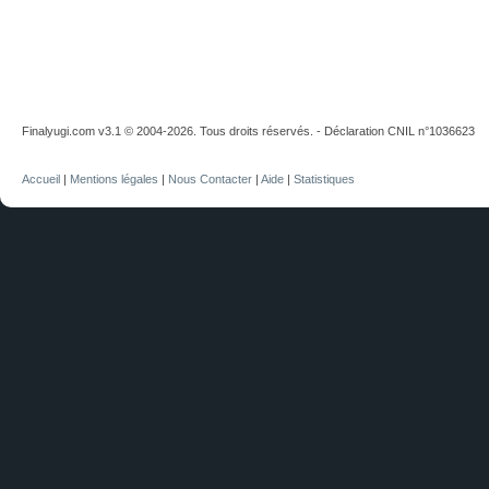
Finalyugi.com v3.1 © 2004-2026. Tous droits réservés. - Déclaration CNIL n°1036623
Accueil
|
Mentions légales
|
Nous Contacter
|
Aide
|
Statistiques