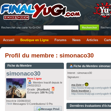
Rechercher une carte Yu-Gi-Oh! :
Recherc
Accueil
Boutique en Ligne
Forums
News
Articles
Cart
Profil du membre : simonaco30
Fiche du Membre
Fiche du Membre simona
simonaco30
Interet : simonaco30
Signature :
Hors Ligne
Membre Inactif depuis le
ma liste =
24/02/2013
http://www.finalyugi.com/yugioh
Grade :
[Kuriboh]
Deck Inzektor :
Echanges
100 % (
18
)
http://www.finalyugi.com/yugioh-
Inscrit le 15/08/2010
7444
Messages/ 0 Contributions/ 0 Pts
Dernières évaluations d'éch
Message Privé