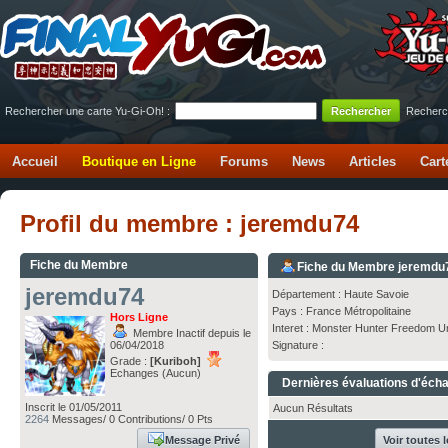
Rechercher une carte Yu-Gi-Oh! :
Recherc
Accueil
Boutique en Ligne
Forums
News
Articles
Cart
Profil du membre : jeremdu74
Fiche du Membre
Fiche du Membre jeremdu
jeremdu74
Département : Haute Savoie
Pays : France Métropolitaine
Hors Ligne
Interet : Monster Hunter Freedom U
Membre Inactif depuis le
06/04/2018
Signature :
Grade :
[Kuriboh]
Echanges (Aucun)
Dernières évaluations d'éch
Inscrit le 01/05/2011
Aucun Résultats
2264
Messages/ 0 Contributions/ 0 Pts
Message Privé
Voir toutes 