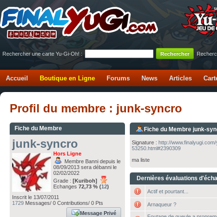
Rechercher une carte Yu-Gi-Oh! :
Recherc
Accueil
Boutique en Ligne
Forums
News
Articles
Cart
Profil du membre : junk-syncro
Fiche du Membre
Fiche du Membre junk-syn
junk-syncro
Signature :
http://www.finalyugi.com
53250.html#2390309
Hors Ligne
ma liste
Membre Banni depuis le
08/09/2013 sera débanni le
02/02/2022
Dernières évaluations d'éch
Grade :
[Kuriboh]
Echanges
72,73 % (
12
)
Actif et pourtant...
Inscrit le 13/07/2011
1729
Messages/ 0 Contributions/ 0 Pts
Arnaqueur ?
Message Privé
Foutage de gueule a proprem