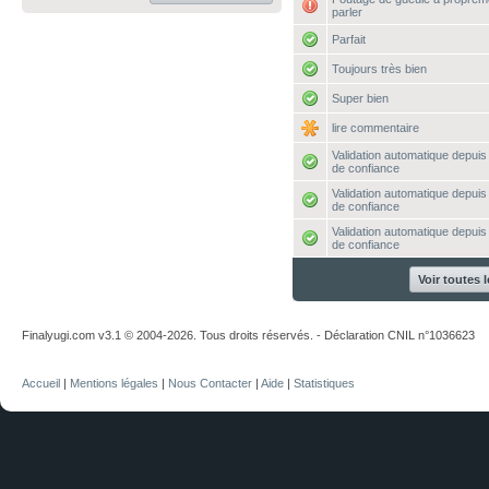
parler
Parfait
Toujours très bien
Super bien
lire commentaire
Validation automatique depuis l
de confiance
Validation automatique depuis l
de confiance
Validation automatique depuis l
de confiance
Voir toutes 
Finalyugi.com v3.1 © 2004-2026. Tous droits réservés. - Déclaration CNIL n°1036623
Accueil
|
Mentions légales
|
Nous Contacter
|
Aide
|
Statistiques