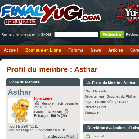
Rechercher une carte Yu-Gi-Oh! :
Recherc
Accueil
Boutique en Ligne
Forums
News
Articles
Cart
Profil du membre : Asthar
Fiche du Membre
Fiche du Membre Asthar
Asthar
Ville : Marseille
Département : Bouches du Rhône
Hors Ligne
Pays : France Métropolitaine
Membre Inactif depuis le
25/01/2017
Interet : Asthar
Grade :
[Kuriboh]
Signature :
Echanges
100 % (
29
)
Inscrit le 29/07/2011
Dernières évaluations d'éch
1105
Messages/ 0 Contributions/ 0 Pts
Parfait
Message Privé